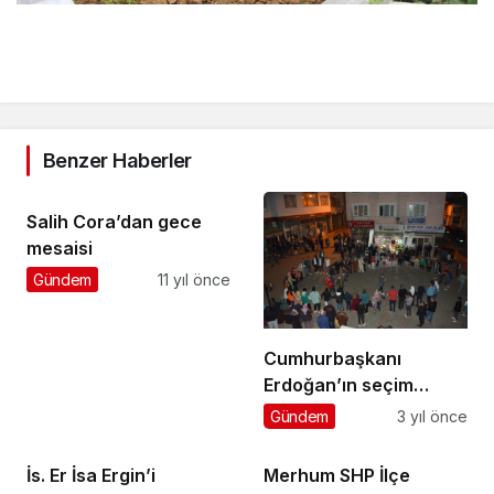
Benzer Haberler
Salih Cora’dan gece
mesaisi
Gündem
11 yıl önce
Cumhurbaşkanı
Erdoğan’ın seçim
zaferi Şalpazarı’nda
Gündem
3 yıl önce
horonla kutlandı
İs. Er İsa Ergin’i
Merhum SHP İlçe