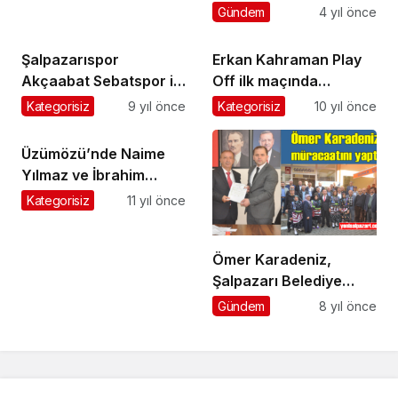
karşılaşacak
Gündem
4 yıl önce
Şalpazarıspor
Erkan Kahraman Play
Akçaabat Sebatspor ile
Off ilk maçında
1-1 berabere kaldı
sakatlandı
Kategorisiz
9 yıl önce
Kategorisiz
10 yıl önce
Üzümözü’nde Naime
Yılmaz ve İbrahim
Özkan vefat etti
Kategorisiz
11 yıl önce
Ömer Karadeniz,
Şalpazarı Belediye
Başkanı Aday Adayı
Gündem
8 yıl önce
oldu