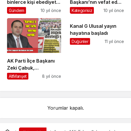
binlerce kişi ebediyete
Başkanı’nın vefat eden
uğurladı
eşi Leman Özen
Gündem
10 yıl önce
Kategorisiz
10 yıl önce
toprağa verildi
Kanal G Ulusal yayın
hayatına başladı
Düğünler
11 yıl önce
AK Parti İlçe Başkanı
Zeki Çabuk,
“Belediyemizin destek
AltManşet
8 yıl önce
alamadığı hiç bir konu
yok” dedi
Yorumlar kapalı.