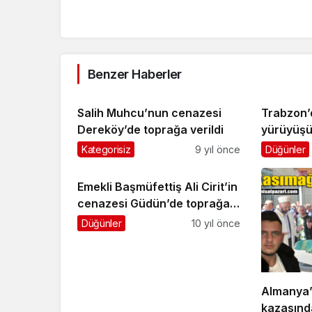
Benzer Haberler
Salih Muhcu’nun cenazesi
Trabzon’
Dereköy’de toprağa verildi
yürüyüşü 
Kategorisiz
9 yıl önce
Düğünler
Emekli Başmüfettiş Ali Cirit’in
cenazesi Güdün’de toprağa
verildi
Düğünler
10 yıl önce
Almanya’
kazasınd