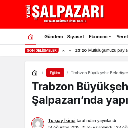
Gündem
Siyaset
Ekonomi
Yerel
Mutluluğumuzu payla
23:20
SON GELIŞMELER
Trabzon Büyükşehir Belediyesi
Eğitim
Trabzon Büyükşehi
Şalpazarı’nda yapı
Turgay İkinci
tarafından yayınlandı
18 Ağustos 2015, 21:55
yayınlandı
23 Ağu