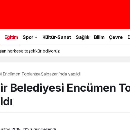
Eğitim
Spor
Kültür-Sanat
Sağlık
Bilim
Çevre
D
şan herkese teşekkür ediyoruz
 Encümen Toplantısı Şalpazarı’nda yapıldı
r Belediyesi Encümen To
ldı
stos 2018, 11:33
güncellendi