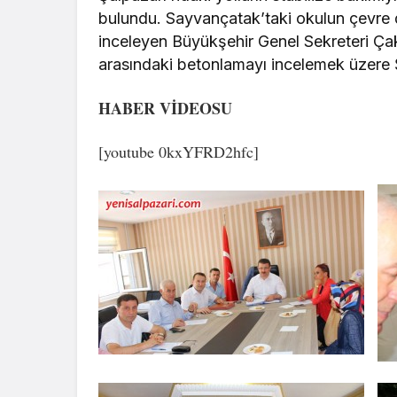
bulundu. Sayvançatak’taki okulun çevre düz
inceleyen Büyükşehir Genel Sekreteri Ça
arasındaki betonlamayı incelemek üzere Ş
HABER VİDEOSU
[youtube 0kxYFRD2hfc]