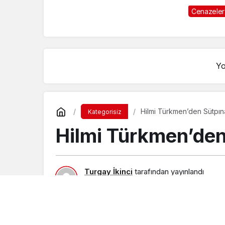
Burak Ay
Cenazeler
toprağa v
Yo
Hilmi Türkmen’den Sütpına
Kategorisiz
Hilmi Türkmen’den
Turgay İkinci
tarafından yayınlandı
17 Ağustos 2015, 21:16
yayınlandı
23 Ağu