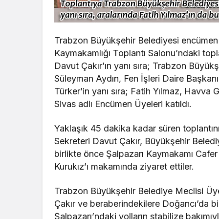
Trabzon Büyükşehir Belediyesi encümen to
Kaymakamlığı Toplantı Salonu’ndaki topla
Davut Çakır’ın yanı sıra; Trabzon Büyükş
Süleyman Aydın, Fen İşleri Daire Başkan
Türker’in yanı sıra; Fatih Yılmaz, Havv
Sivas adlı Encümen Üyeleri katıldı.
Yaklaşık 45 dakika kadar süren toplantı
Sekreteri Davut Çakır, Büyükşehir Beledi
birlikte önce Şalpazarı Kaymakamı Cafer
Kurukız’ı makamında ziyaret ettiler.
Trabzon Büyükşehir Belediye Meclisi Üy
Çakır ve beraberindekilere Doğancı’da bi
Şalpazarı’ndaki yolların stabilize bakımıy