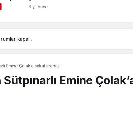
demir gözyaşlarıyla
8 yıl önce
erildi
rumlar kapalı.
rlı Emine Çolak’a sakat arabası
 Sütpınarlı Emine Çolak’
stos 2018, 11:33
güncellendi