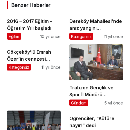
Benzer Haberler
2016 – 2017 Eğitim –
Dereköy Mahallesi’nde
Öğretim Yılı başladı
anız yangını
söndürülmeye
Eğitim
10 yıl önce
Kategorisiz
11 yıl önce
çalışılıyor
Gökçeköy’lü Emrah
Özer’in cenazesi
Uzuntarla’da toprağa
Kategorisiz
11 yıl önce
verildi
Trabzon Gençlik ve
Spor İl Müdürü
Hayrullah Ozan
Gündem
5 yıl önce
Çetiner, Şalpazarı’nda
ziyaret ve
Öğrenciler, “Küfüre
incelemelerde bulundu
hayır!” dedi