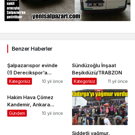
Benzer Haberler
Şalpazarıspor evinde
Sündüzoğlu İnşaat
(!) Derecikspor’a
Beşikdüzü/TRABZON
yenildi
Kategorisiz
10 yıl önce
Kategorisiz
11 yıl önce
Hakim Hava Çömez
Kandemir, Ankara
İstinaf Mahkemesi
Gündem
10 yıl önce
Üyeliğine atandı
Şiddetli yağmur,