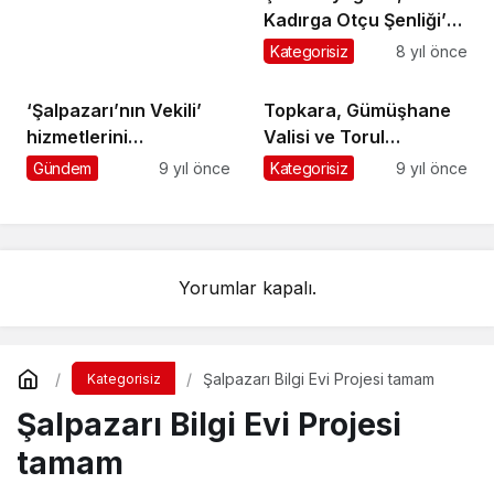
Kadırga Otçu Şenliği’ni
çileye dönüştürdü
Kategorisiz
8 yıl önce
‘Şalpazarı’nın Vekili’
Topkara, Gümüşhane
hizmetlerini
Valisi ve Torul
sürdürüyor…
Kaymakamı’nı ziyaret
Gündem
9 yıl önce
Kategorisiz
9 yıl önce
etti
Yorumlar kapalı.
Şalpazarı Bilgi Evi Projesi tamam
Kategorisiz
Şalpazarı Bilgi Evi Projesi
tamam