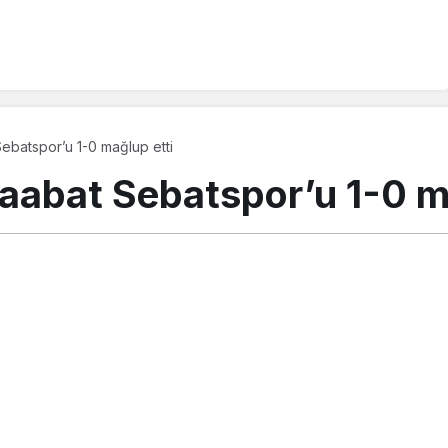
ebatspor’u 1-0 mağlup etti
aabat Sebatspor’u 1-0 m
tos 2018, 11:32
güncellendi
PAYLAŞ