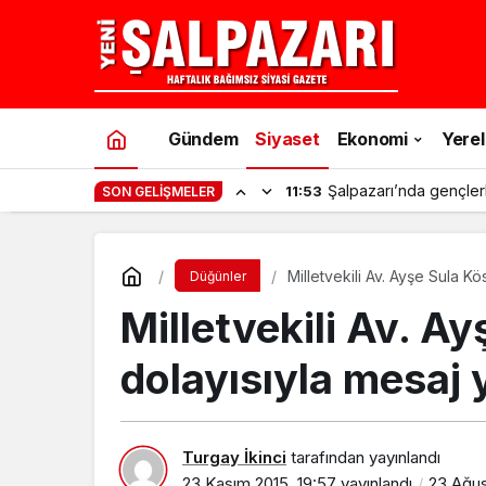
Gündem
Siyaset
Ekonomi
Yerel
Şalpazarı’nda gençler
11:53
SON GELIŞMELER
Milletvekili Av. Ayşe Sula 
Düğünler
Milletvekili Av. 
dolayısıyla mesaj 
Turgay İkinci
tarafından yayınlandı
23 Kasım 2015, 19:57
yayınlandı
23 Ağus