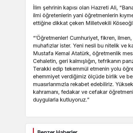
İlim şehrinin kapısı olan Hazreti Ali, “Ban
ilmi öğretenlerin yani öğretmenlerin kıyme
ettiğine dikkat çeken Milletvekili Köseoğl
“’Öğretmenler! Cumhuriyet, fikren, ilmen
muhafızlar ister. Yeni nesli bu nitelik ve k
Mustafa Kemal Atatürk, öğretmenlik mesle
Cehaletin, geri kalmışlığın, tefrikanın pa
Terakki edip tekemmül etmenin yolu öğr
ehemmiyet verdiğimiz ölçüde birlik ve be
muasırlarımızla rekabet edebiliriz. Yüksek
kahramanı, fedakar ve cefakar öğretmenl
duygularla kutluyoruz.”
Benzer Haberler