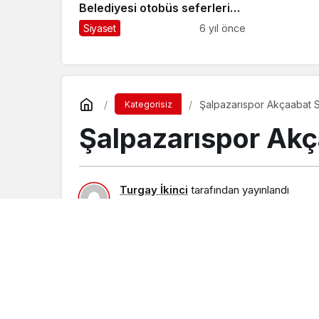
Belediyesi otobüs seferleri
çok yakında başlayacak
Siyaset
6 yıl önce
Şalpazarıspor Akçaabat S
Kategorisiz
Şalpazarıspor Akç
Turgay İkinci
tarafından yayınlandı
23 Kasım 2015, 16:57
yayınlandı
23 Ağus