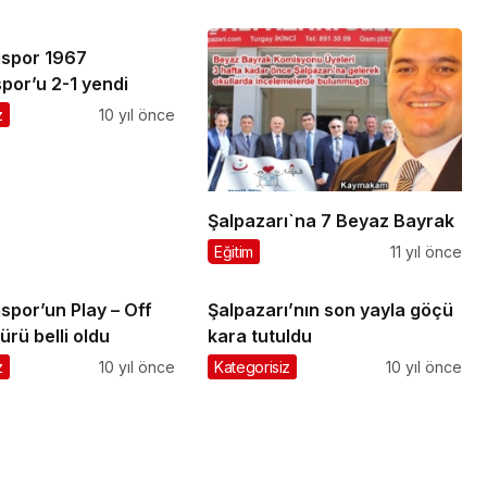
ıspor 1967
por’u 2-1 yendi
z
10 yıl önce
Şalpazarı`na 7 Beyaz Bayrak
Eğitim
11 yıl önce
spor’un Play – Off
Şalpazarı’nın son yayla göçü
ürü belli oldu
kara tutuldu
z
10 yıl önce
Kategorisiz
10 yıl önce