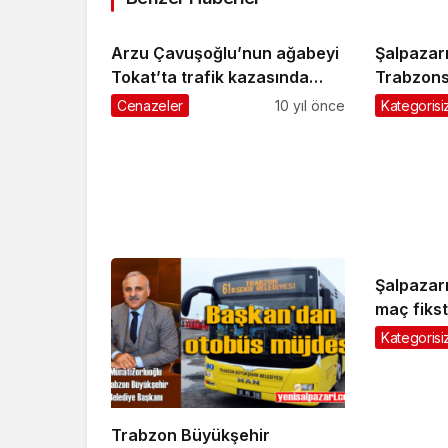
Arzu Çavuşoğlu’nun ağabeyi
Şalpazar
Tokat’ta trafik kazasında
Trabzons
hayatını kaybetti
Cenazeler
10 yıl önce
Kategorisi
Şalpazarı
maç fikst
Kategorisi
Trabzon Büyükşehir