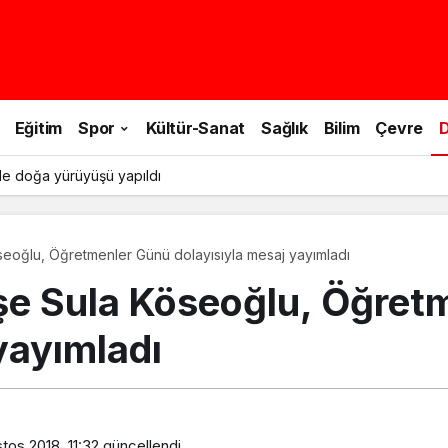
Eğitim
Spor
Kültür-Sanat
Sağlık
Bilim
Çevre
D
le doğa yürüyüşü yapıldı
Köseoğlu, Öğretmenler Günü dolayısıyla mesaj yayımladı
Ayşe Sula Köseoğlu, Öğre
yayımladı
tos 2018, 11:32
güncellendi