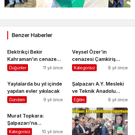
Benzer Haberler
Elektrikçi Bekir
Veysel Özer’in
Kahraman’ın cenazesi
cenazesi Çamkiriş
toprağa verildi
Mahallesi’nde toprağa
Düğünler
11 yıl önce
Kategorisiz
8 yıl önce
verildi
Yaylalarda bu yıl içinde
Şalpazarı A.Y. Mesleki
yapılan evler yıkılacak
ve Teknik Anadolu
Lisesi’nin Avrupa
Gündem
9 yıl önce
Eğitim
8 yıl önce
programları devam
ediyor
Murat Topkara:
Şalpazarı’na
Halkbank’ı açacağız
Kategorisiz
10 yıl önce