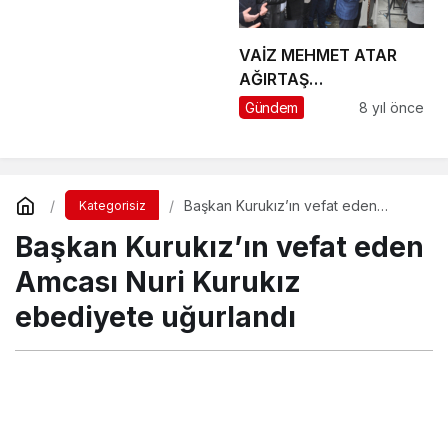
VAİZ MEHMET ATAR
AĞIRTAŞ
MAHALLESİ’NDE
Gündem
8 yıl önce
TOPRAĞA VERİLDİ
Başkan Kurukız’ın vefat eden
Kategorisiz
Amcası Nuri Kurukız ebediyete
Başkan Kurukız’ın vefat eden
uğurlandı
Amcası Nuri Kurukız
ebediyete uğurlandı
Turgay İkinci
tarafından yayınlandı
11 Aralık 2015, 23:33
yayınlandı
23 Ağustos 2018,
11:32
güncellendi