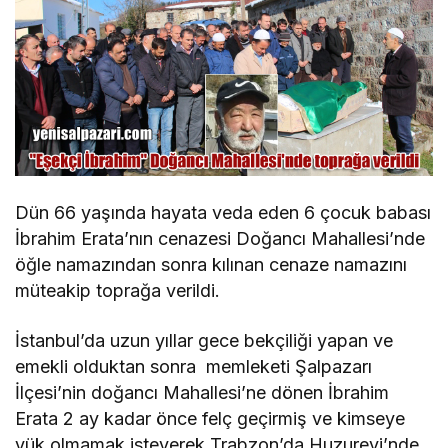
Dün 66 yaşında hayata veda eden 6 çocuk babası
İbrahim Erata’nın cenazesi Doğancı Mahallesi’nde
öğle namazından sonra kılınan cenaze namazını
müteakip toprağa verildi.
İstanbul’da uzun yıllar gece bekçiliği yapan ve
emekli olduktan sonra memleketi Şalpazarı
İlçesi’nin doğancı Mahallesi’ne dönen İbrahim
Erata 2 ay kadar önce felç geçirmiş ve kimseye
yük olmamak isteyerek Trabzon’da Huzurevi’nde