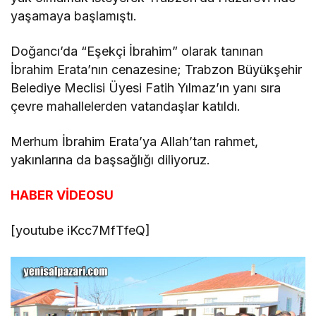
yaşamaya başlamıştı.
Doğancı’da “Eşekçi İbrahim” olarak tanınan
İbrahim Erata’nın cenazesine; Trabzon Büyükşehir
Belediye Meclisi Üyesi Fatih Yılmaz’ın yanı sıra
çevre mahallelerden vatandaşlar katıldı.
Merhum İbrahim Erata’ya Allah’tan rahmet,
yakınlarına da başsağlığı diliyoruz.
HABER VİDEOSU
[youtube iKcc7MfTfeQ]