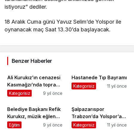
istiyoruz” dediler.
18 Aralık Cuma günü Yavuz Selim’de Yolspor ile
oynanacak maç Saat 13.30’da başlayacak.
Benzer Haberler
Ali Kurukız’ın cenazesi
Hastanede Tıp Bayramı
Kasımağzı’nda toprağa
Kategorisiz
11 yıl önce
verildi
Kategorisiz
9 yıl önce
Belediye Başkanı Refik
Şalpazarıspor
Kurukız, müzik eğlence
Trabzon’da Yolspor’a 4
programında gündemi
-1 mağlup oldu
Eğitim
9 yıl önce
Kategorisiz
11 yıl önce
değerlendirdi