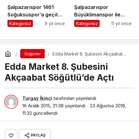
Şalpazarıspor 1461
Şalpazarıspor
Soğuksuspor’a geçit
Büyüklimanspor ile
vermedi
berabere kaldı
Kategorisiz
9 yıl önce
Kategorisiz
11 yıl önce
Edda Market 8. Şubesini Akçaabat
Düğünler
Söğütlü’de Açtı
Edda Market 8. Şubesini
Akçaabat Söğütlü’de Açtı
Turgay İkinci
tarafından yayınlandı
16 Aralık 2015, 21:38
yayınlandı
23 Ağustos 2018,
11:32
güncellendi
PAYLAŞ