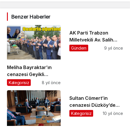
Benzer Haberler
AK Parti Trabzon
Milletvekili Av. Salih
Cora Şalpazarı’nda
Gündem
9 yıl önce
iftar açtı
Meliha Bayraktar’ın
cenazesi Geyikli
Mahallesi’nde toprağa
Kategorisiz
8 yıl önce
verildi
Sultan Cömert’in
cenazesi Düzköy’de
toprağa verildi
Kategorisiz
10 yıl önce