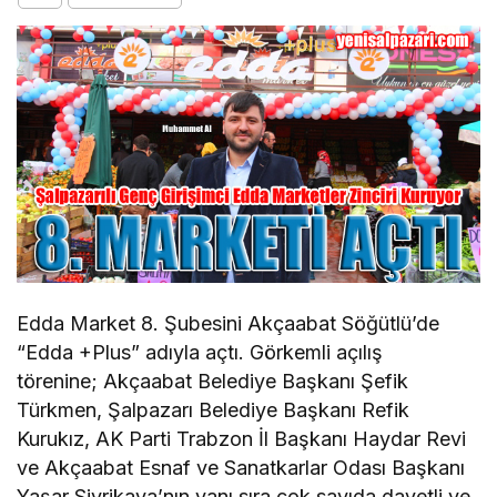
Edda Market 8. Şubesini Akçaabat Söğütlü’de
“Edda +Plus” adıyla açtı. Görkemli açılış
törenine; Akçaabat Belediye Başkanı Şefik
Türkmen, Şalpazarı Belediye Başkanı Refik
Kurukız, AK Parti Trabzon İl Başkanı Haydar Revi
ve Akçaabat Esnaf ve Sanatkarlar Odası Başkanı
Yaşar Sivrikaya’nın yanı sıra çok sayıda davetli ve