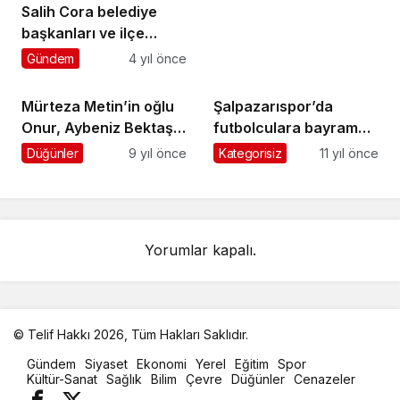
Salih Cora belediye
başkanları ve ilçe
başkanlarıyla
Gündem
4 yıl önce
Ankara’da ziyaretlerde
bulundu
Mürteza Metin’in oğlu
Şalpazarıspor’da
Onur, Aybeniz Bektaş
futbolculara bayram
ile evleniyor
harçlığı dağıtıldı
Düğünler
9 yıl önce
Kategorisiz
11 yıl önce
Yorumlar kapalı.
© Telif Hakkı 2026, Tüm Hakları Saklıdır.
malatya
Gündem
Siyaset
Ekonomi
Yerel
Eğitim
Spor
oto
Kültür-Sanat
Sağlık
Bilim
Çevre
Düğünler
Cenazeler
kiralama
parça