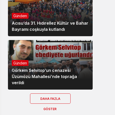
Gündem
Acısu’da 31. Hıdırellez Kültür ve Bahar
Bayramı coşkuyla kutlandı
Gündem
Görkem Selvitop’un cenazesi
Üzümözü Mahallesi’nde toprağa
verildi
DAHA FAZLA
GÖSTER