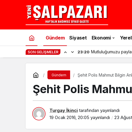
Gündem
Siyaset
Ekonomi
Yerel
Mutluluğumuzu payla
23:20
SON GELIŞMELER
Şehit Polis Mahmut Bilgin An
Gündem
Şehit Polis Mahmut
Turgay İkinci
tarafından yayınlandı
19 Ocak 2016, 20:05
yayınlandı
23 Ağust