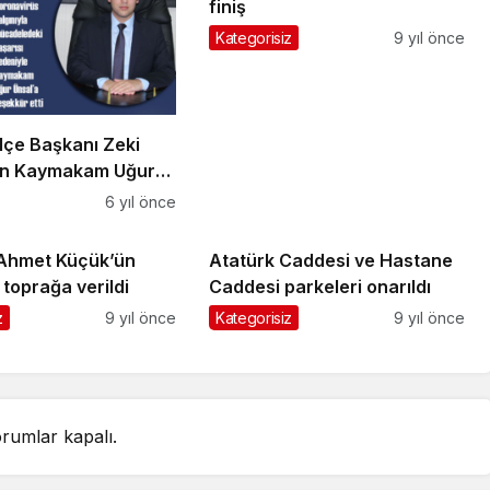
finiş
Kategorisiz
9 yıl önce
İlçe Başkanı Zeki
an Kaymakam Uğur
teşekkür
6 yıl önce
 Ahmet Küçük’ün
Atatürk Caddesi ve Hastane
toprağa verildi
Caddesi parkeleri onarıldı
z
9 yıl önce
Kategorisiz
9 yıl önce
rumlar kapalı.