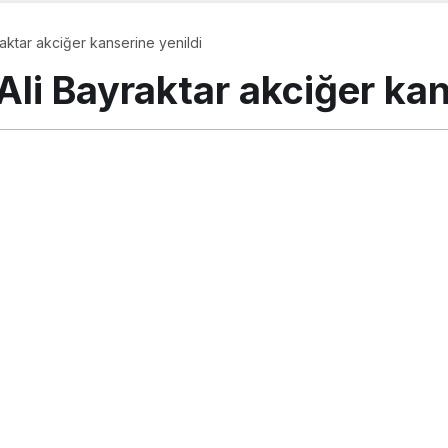
raktar akciğer kanserine yenildi
Ali Bayraktar akciğer kan
s 2018, 11:32
güncellendi
PAYLAŞ