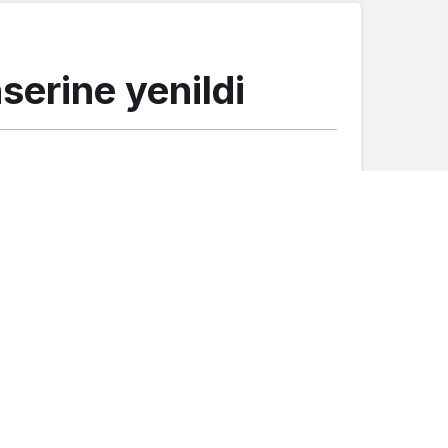
serine yenildi
Düğünler
Mutluluğumuzu paylaşan herkese
teşekkür ediyoruz