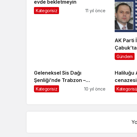
evde bekletmeyin
Kategorisiz
11 yıl önce
AK Parti 
Çabuk’t
Ünsal’a 
Gündem
Geleneksel Sis Dağı
Haliluğu
Şenliği’nde Trabzon –
cenazesi 
Giresun elele
Kategorisiz
10 yıl önce
Kategorisi
Yo