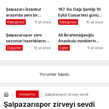
Şalpazarı-İstanbul
197. Sis Dağı Şenliği 10
arasında yeni bir
Eylül Cumartesi günü
otobüs firması hizmete
yapılıyor
Kategorisiz
11 yıl önce
Kategorisiz
10 yıl önce
başladı
Şalpazarıspor yeni
Ali İbrahimağaoğlu
sezonun hazırlıklarına
Anaokulu miniklerin
Beşikdüzü’nde başladı
hünerlerini sergiledi
Düğünler
10 yıl önce
Eğitim
9 yıl önce
Yorumlar kapalı.
Şalpazarıspor zirveyi sevdi
Kategorisiz
Şalpazarıspor zirveyi sevdi