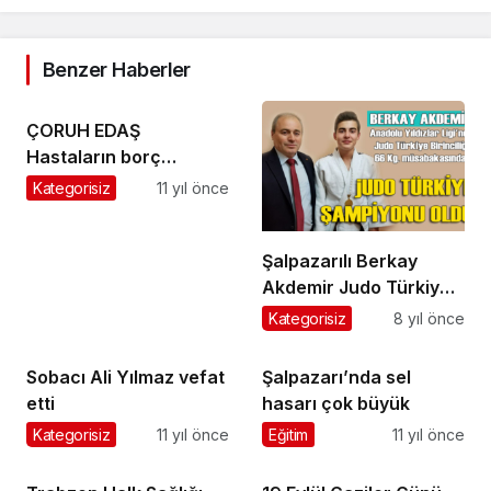
Benzer Haberler
ÇORUH EDAŞ
Hastaların borç
yüzünden elektriklerini
Kategorisiz
11 yıl önce
hemen kesmeyecek
Şalpazarılı Berkay
Akdemir Judo Türkiye
birincisi oldu
Kategorisiz
8 yıl önce
Sobacı Ali Yılmaz vefat
Şalpazarı’nda sel
etti
hasarı çok büyük
Kategorisiz
11 yıl önce
Eğitim
11 yıl önce