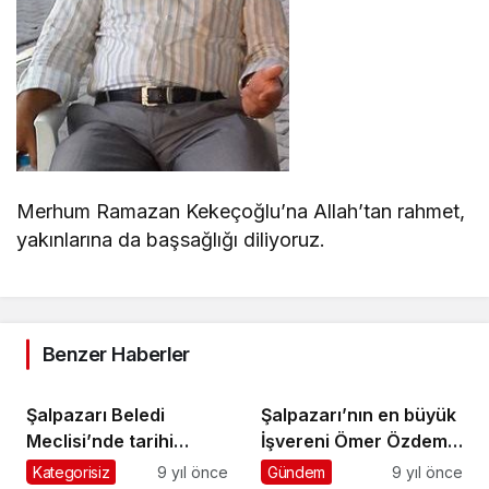
Merhum Ramazan Kekeçoğlu’na Allah’tan rahmet,
yakınlarına da başsağlığı diliyoruz.
Benzer Haberler
Şalpazarı Beledi
Şalpazarı’nın en büyük
Meclisi’nde tarihi
İşvereni Ömer Özdemir
oylama
Acısu’da iftar verdi
Kategorisiz
9 yıl önce
Gündem
9 yıl önce