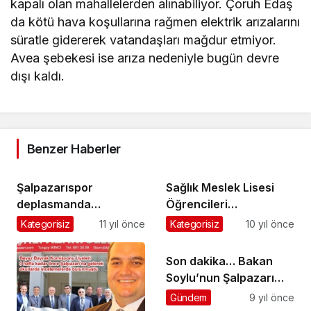
kapalı olan mahallelerden alınabiliyor. Çoruh Edaş
da kötü hava koşullarına rağmen elektrik arızalarını
süratle gidererek vatandaşları mağdur etmiyor.
Avea şebekesi ise arıza nedeniyle bugün devre
dışı kaldı.
Benzer Haberler
Şalpazarıspor
Sağlık Meslek Lisesi
deplasmanda
Öğrencileri
Akçakale’yi 3-0 yendi
Marbella’da güneşin
Kategorisiz
11 yıl önce
Kategorisiz
10 yıl önce
tadını çıkarıyor
Son dakika… Bakan
Soylu’nun Şalpazarı
Programı iptal edildi
Gündem
9 yıl önce