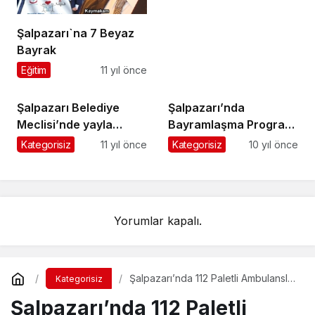
Şalpazarı`na 7 Beyaz
Bayrak
Eğitim
11 yıl önce
Şalpazarı Belediye
Şalpazarı’nda
Meclisi’nde yayla
Bayramlaşma Programı
şenlikleri ele alındı
icra edildi
Kategorisiz
11 yıl önce
Kategorisiz
10 yıl önce
Yorumlar kapalı.
Şalpazarı’nda 112 Paletli Ambulansla
Kategorisiz
Hayat Kurtarıyor
Şalpazarı’nda 112 Paletli