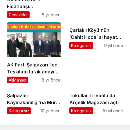
Fidanbaşı
Mahallesi’nde
Cenazeler
8 yıl önce
ebediyete uğurlandı
Çarlaklı Köyü’nün
‘Cahit Hoca’ sı hayata
veda etti
Kategorisiz
9 yıl önce
AK Parti Şalpazarı İlçe
Teşkilatı ittifak adayı
Kurukız’ı ziyaret etti
AltManşet
8 yıl önce
Şalpazarı
Tokullar Tirebolu’da
Kaymakamlığı’na Murat
Arçelik Mağazası açtı
Acar görevlendirildi
Kategorisiz
10 yıl önce
Kategorisiz
10 yıl önce