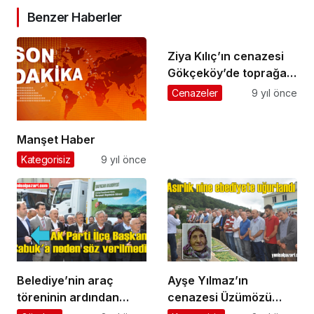
Benzer Haberler
Ziya Kılıç’ın cenazesi
Gökçeköy’de toprağa
verildi
Cenazeler
9 yıl önce
Manşet Haber
Kategorisiz
9 yıl önce
Belediye’nin araç
Ayşe Yılmaz’ın
töreninin ardından
cenazesi Üzümözü
kafalarda soru işareti
Mahallesi’nde toprağa