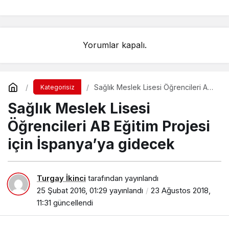
Yorumlar kapalı.
Sağlık Meslek Lisesi Öğrencileri AB
Kategorisiz
Eğitim Projesi için İspanya’ya
Sağlık Meslek Lisesi
gidecek
Öğrencileri AB Eğitim Projesi
için İspanya’ya gidecek
Turgay İkinci
tarafından yayınlandı
25 Şubat 2016, 01:29
yayınlandı
23 Ağustos 2018,
11:31
güncellendi