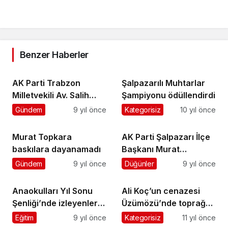
Benzer Haberler
AK Parti Trabzon
Şalpazarılı Muhtarlar
Milletvekili Av. Salih
Şampiyonu ödüllendirdi
Cora Şalpazarı’nda
Gündem
9 yıl önce
Kategorisiz
10 yıl önce
iftar açtı
Murat Topkara
AK Parti Şalpazarı İlçe
baskılara dayanamadı
Başkanı Murat
Topkara’nın kızı
Gündem
9 yıl önce
Düğünler
9 yıl önce
evleniyor
Anaokulları Yıl Sonu
Ali Koç’un cenazesi
Şenliği’nde izleyenleri
Üzümözü’nde toprağa
eğlendirdi
verildi
Eğitim
9 yıl önce
Kategorisiz
11 yıl önce