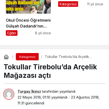
Kategorisiz
11 yıl önce
Okul Öncesi Öğretmeni
Gülşah Dadandı’nın
vefat eden babası
Eğitim
8 yıl önce
toprağa verildi
Tokullar Tirebolu’da Arçelik
Kategorisiz
Mağazası açtı
Tokullar Tirebolu’da Arçelik
Mağazası açtı
Turgay İkinci
tarafından yayınlandı
22 Mayıs 2016, 01:10
yayınlandı
23 Ağustos 2018,
11:31
güncellendi