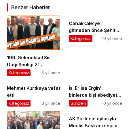
Benzer Haberler
Çanakkale’ye
gitmeden önce Şehit Er
Alper Al’ın kabrini
Kategorisiz
10 yıl önce
ziyaret ettiler
199. Geleneksel Sis
Dağı Şenliği 21
Temmuz’da yapılacak
Kategorisiz
8 yıl önce
Mehmet Kurtkaya vefat
İs. Er İsa Ergin’i
etti
binlerce kişi ebediyete
uğurladı
Kategorisiz
10 yıl önce
Gündem
10 yıl önce
AK Parti’nin oylarıyla
Meclis Başkanı seçildi