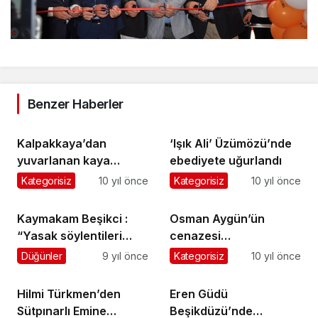
Benzer Haberler
Kalpakkaya’dan
‘Işık Ali’ Üzümözü’nde
yuvarlanan kaya
ebediyete uğurlandı
Hanyanı sakinlerini
Kategorisiz
10 yıl önce
Kategorisiz
10 yıl önce
korkuttu
Kaymakam Beşikci :
Osman Aygün’ün
“Yasak söylentileri
cenazesi
gerçek dışı”
Sayvançatak’ta
Düğünler
9 yıl önce
Kategorisiz
10 yıl önce
toprağa verildi
Hilmi Türkmen’den
Eren Güdü
Sütpınarlı Emine
Beşikdüzü’nde