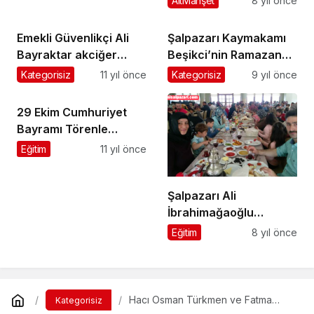
AltManşet
8 yıl önce
Emekli Güvenlikçi Ali
Şalpazarı Kaymakamı
Bayraktar akciğer
Beşikci’nin Ramazan
kanserine yenildi
Bayramı Mesajı
Kategorisiz
11 yıl önce
Kategorisiz
9 yıl önce
29 Ekim Cumhuriyet
Bayramı Törenle
kutlandı
Eğitim
11 yıl önce
Şalpazarı Ali
İbrahimağaoğlu
Anaokulu Anneler
Eğitim
8 yıl önce
Gününü birlikte kutladı
Hacı Osman Türkmen ve Fatma
Kategorisiz
Kara’nın cenazeleri toprağa verildi