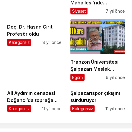
Mahallesi’nde
seçmenlerle buluştu
Siyaset
7 yıl önce
Doç. Dr. Hasan Cirit
Profesör oldu
Kategorisiz
8 yıl önce
Trabzon Üniversitesi
Şalpazarı Meslek
Yüksekokulu 20
Eğitim
6 yıl önce
Eylül’de açılıyor
Ali Aydın’ın cenazesi
Şalpazarıspor çıkışını
Doğancı’da toprağa
sürdürüyor
verildi
Kategorisiz
11 yıl önce
Kategorisiz
11 yıl önce