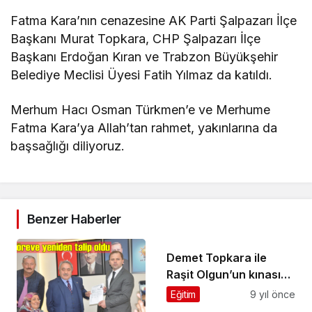
Fatma Kara’nın cenazesine AK Parti Şalpazarı İlçe
Başkanı Murat Topkara, CHP Şalpazarı İlçe
Başkanı Erdoğan Kıran ve Trabzon Büyükşehir
Belediye Meclisi Üyesi Fatih Yılmaz da katıldı.
Merhum Hacı Osman Türkmen’e ve Merhume
Fatma Kara’ya Allah’tan rahmet, yakınlarına da
başsağlığı diliyoruz.
Benzer Haberler
Demet Topkara ile
Raşit Olgun’un kınası
yapıldı
Eğitim
9 yıl önce