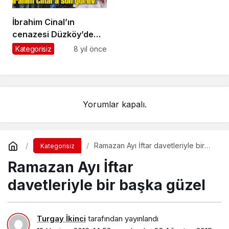
İbrahim Cinal’ın
cenazesi Düzköy’de
toprağa verildi
Kategorisiz
8 yıl önce
Yorumlar kapalı.
Ramazan Ayı İftar davetleriyle bir
Kategorisiz
başka güzel
Ramazan Ayı İftar
davetleriyle bir başka güzel
Turgay İkinci
tarafından yayınlandı