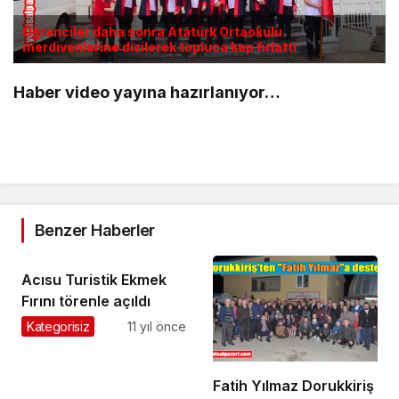
Öğrenciler daha sonra Atatürk Ortaokulu
merdivenlerine dizilerek topluca kep fırlattı
Haber video yayına hazırlanıyor…
Benzer Haberler
Acısu Turistik Ekmek
Fırını törenle açıldı
Kategorisiz
11 yıl önce
Fatih Yılmaz Dorukkiriş