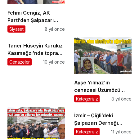
Fehmi Cengiz, AK
Parti’den Şalpazarı
Belediye Başkanlığı
Siyaset
8 yıl önce
Aday Adayı oldu
Taner Hüseyin Kurukız
Kasımağzı’nda toprağa
verildi
Cenazeler
10 yıl önce
Ayşe Yılmaz’ın
cenazesi Üzümözü
Mahallesi’nde toprağa
Kategorisiz
8 yıl önce
verildi
İzmir – Çiğli’deki
Şalpazarı Derneği
Şehitlerimiz için Kur’an
Kategorisiz
11 yıl önce
okuttu