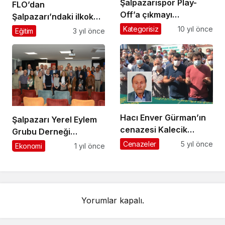
Şalpazarıspor Play-
FLO’dan
Off’a çıkmayı
Şalpazarı’ndaki ilkokul
garantiledi
öğrencilerine
Kategorisiz
10 yıl önce
Eğitim
3 yıl önce
‘Cumhuriyet’ armağanı
Hacı Enver Gürman’ın
Şalpazarı Yerel Eylem
cenazesi Kalecik
Grubu Derneği
Mahallesi’nde toprağa
faaliyetine başladı
Cenazeler
5 yıl önce
Ekonomi
1 yıl önce
verildi
Yorumlar kapalı.