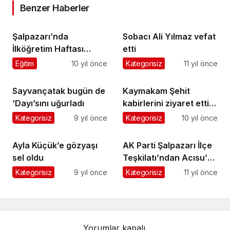
Benzer Haberler
Şalpazarı’nda
Sobacı Ali Yılmaz vefat
İlköğretim Haftası
etti
Kutlandı
Eğitim
10 yıl önce
Kategorisiz
11 yıl önce
Sayvançatak bugün de
Kaymakam Şehit
‘Dayı’sını uğurladı
kabirlerini ziyaret etti,
Şehit yakınlarını evinde
Kategorisiz
9 yıl önce
Kategorisiz
10 yıl önce
ağırladı
Ayla Küçük’e gözyaşı
AK Parti Şalpazarı İlçe
sel oldu
Teşkilatı’ndan Acısu’da
iftar
Kategorisiz
9 yıl önce
Kategorisiz
11 yıl önce
Yorumlar kapalı.