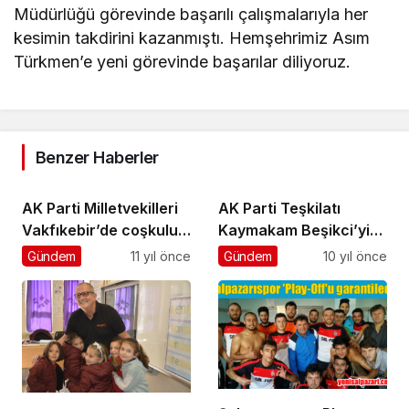
Müdürlüğü görevinde başarılı çalışmalarıyla her
kesimin takdirini kazanmıştı. Hemşehrimiz Asım
Türkmen’e yeni görevinde başarılar diliyoruz.
Benzer Haberler
AK Parti Milletvekilleri
AK Parti Teşkilatı
Vakfıkebir’de coşkulu
Kaymakam Beşikci’yi
kalabalığa seslendi
ziyaret etti
Gündem
11 yıl önce
Gündem
10 yıl önce