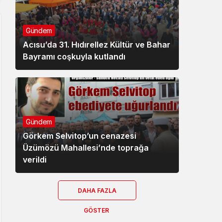
Gündem
Acısu’da 31. Hıdırellez Kültür ve Bahar
Bayramı coşkuyla kutlandı
Gündem
Görkem Selvitop’un cenazesi
Üzümözü Mahallesi’nde toprağa
verildi
DAHA FAZLA
GÖSTER