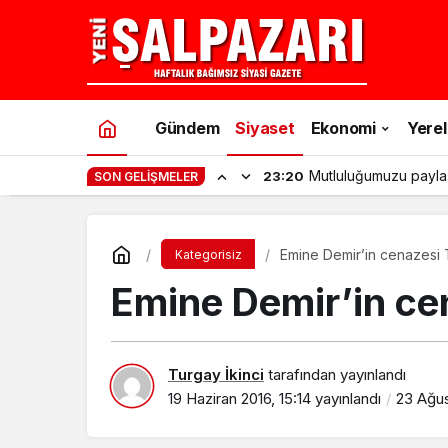
Gündem
Siyaset
Ekonomi
Yerel
Mutluluğumuzu payla
23:20
SON GELIŞMELER
Emine Demir’in cenazesi T
Kategorisiz
Emine Demir’in cen
Turgay İkinci
tarafından yayınlandı
19 Haziran 2016, 15:14
yayınlandı
23 Ağus