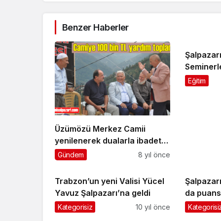
Benzer Haberler
Şalpazarı
Seminerl
Eğitim
Üzümözü Merkez Camii
yenilenerek dualarla ibadete
açıldı
Gündem
8 yıl önce
Trabzon’un yeni Valisi Yücel
Şalpazar
Yavuz Şalpazarı’na geldi
da puans
Kategorisiz
10 yıl önce
Kategorisi