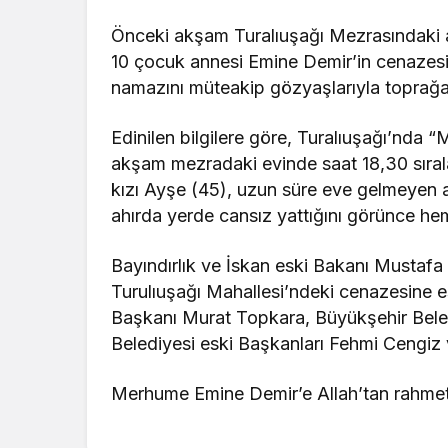
Önceki akşam Turalıuşağı Mezrasındaki 
10 çocuk annesi Emine Demir’in cenazes
namazını müteakip gözyaşlarıyla toprağa 
Edinilen bilgilere göre, Turalıuşağı’nda 
akşam mezradaki evinde saat 18,30 sıralar
kızı Ayşe (45), uzun süre eve gelmeyen 
ahırda yerde cansız yattığını görünce he
Bayındırlık ve İskan eski Bakanı Mustafa 
Turulıuşağı Mahallesi’ndeki cenazesine es
Başkanı Murat Topkara, Büyükşehir Beled
Belediyesi eski Başkanları Fehmi Cengiz
Merhume Emine Demir’e Allah’tan rahmet, 