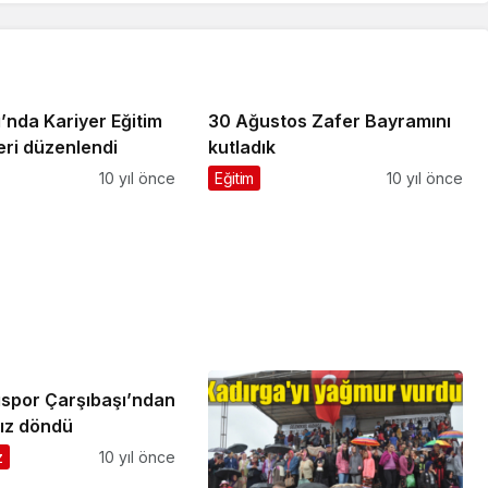
’nda Kariyer Eğitim
30 Ağustos Zafer Bayramını
eri düzenlendi
kutladık
10 yıl önce
Eğitim
10 yıl önce
ıspor Çarşıbaşı’ndan
ız döndü
z
10 yıl önce