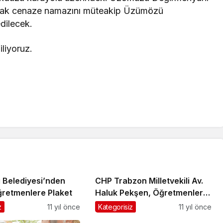
acak cenaze namazını müteakip Üzümözü
edilecek.
liyoruz.
ı Belediyesi’nden
CHP Trabzon Milletvekili Av.
ğretmenlere Plaket
Haluk Pekşen, Öğretmenler
Günü’nü kutladı
z
11 yıl önce
Kategorisiz
11 yıl önce