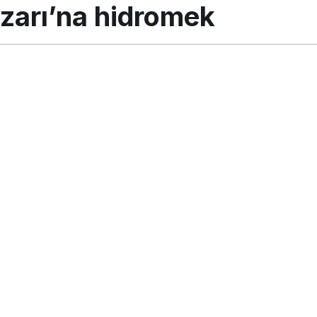
zarı’na hidromek
stos 2018, 11:31
güncellendi
PAYLAŞ