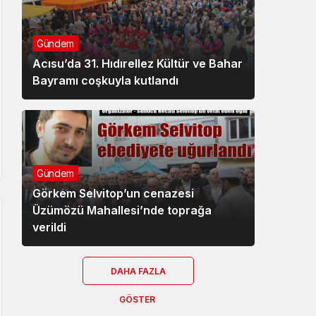
Gündem
Acısu’da 31. Hıdırellez Kültür ve Bahar
Bayramı coşkuyla kutlandı
Gündem
Görkem Selvitop’un cenazesi
Üzümözü Mahallesi’nde toprağa
verildi
DAHA FAZLA
GÖSTER