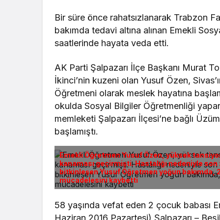
Bir süre önce rahatsızlanarak Trabzon Fa
bakımda tedavi altına alınan Emekli Sosy
saatlerinde hayata veda etti.
AK Parti Şalpazarı İlçe Başkanı Murat To
İkinci’nin kuzeni olan Yusuf Özen, Sivas’ın
Öğretmeni olarak meslek hayatına başlamı
okulda Sosyal Bilgiler Öğretmenliği yap
memleketi Şalpazarı İlçesi’ne bağlı Üz
başlamıştı.
Emekli Öğretmen Yusuf Özen, yüksek tansiyon
kanaması geçirmişti. Hastalığı nedeniyle son
bitkinleşen Yusuf Öğretmen yoğun bakımda, 2
mücadelesini kaybetti
58 yaşında vefat eden 2 çocuk babası E
Haziran 2016 Pazartesi) Şalpazarı – Be