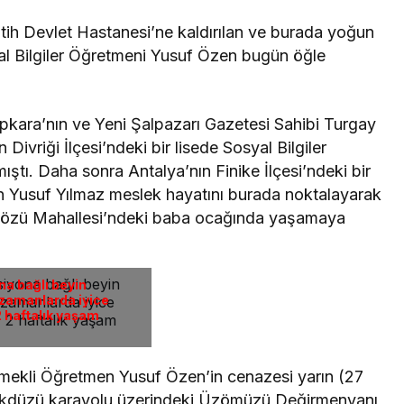
tih Devlet Hastanesi’ne kaldırılan ve burada yoğun
al Bilgiler Öğretmeni Yusuf Özen bugün öğle
pkara’nın ve Yeni Şalpazarı Gazetesi Sahibi Turgay
 Divriği İlçesi’ndeki bir lisede Sosyal Bilgiler
ştı. Daha sonra Antalya’nın Finike İlçesi’ndeki bir
an Yusuf Yılmaz meslek hayatını burada noktalayarak
ümözü Mahallesi’ndeki baba ocağında yaşamaya
a bağlı beyin
 zamanlarda iyice
 haftalık yaşam
mekli Öğretmen Yusuf Özen’in cenazesi yarın (27
şikdüzü karayolu üzerindeki Üzömüzü Değirmenyanı