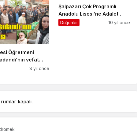
Şalpazarı Çok Programlı
Anadolu Lisesi’ne Adalet
alanı açılıyor
Düğünler
10 yıl önce
esi Öğretmeni
adandı’nın vefat
sı toprağa verildi
8 yıl önce
rumlar kapalı.
idromek