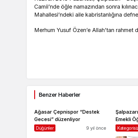
Camii’nde öğle namazından sonra kılın
Mahallesi’ndeki aile kabristanlığına defn
Merhum Yusuf Özen’e Allah’tan rahmet di
Benzer Haberler
Ağasar Çepnispor “Destek
Şalpazar
Gecesi” düzenliyor
Emekli Ö
Düğünler
9 yıl önce
Kategorisi