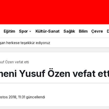
Eğitim
Spor
Kültür-Sanat
Sağlık
Bilim
Çevre
D
şan herkese teşekkür ediyoruz
uf Özen vefat etti
eni Yusuf Özen vefat ett
stos 2018, 11:31
güncellendi