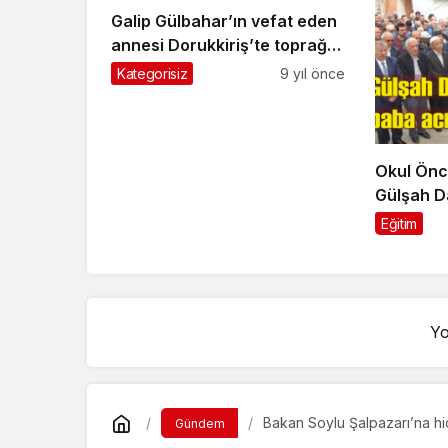
Galip Gülbahar’ın vefat eden
annesi Dorukkiriş’te toprağa
verildi
Kategorisiz
9 yıl önce
Okul Önc
Gülşah D
eden baba
Eğitim
Yo
Bakan Soylu Şalpazarı’na h
Gündem