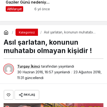
Gaziler Günü nedeniyle
anma programı
AltManşet
6 yıl önce
düzenlendi
Asıl şarlatan, konunun muhatabı
Kategorisiz
olmayan kişidir !
Asıl şarlatan, konunun
muhatabı olmayan kişidir !
Turgay İkinci
tarafından yayınlandı
30 Haziran 2016, 16:57
yayınlandı
23 Ağustos 2018,
11:31
güncellendi
PAYLAŞ