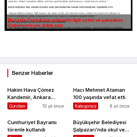
Mustafa Özendi’nin şahsımla ilgili çirkin ve yakışıksız
ifadelerinin yer aldığı yazı
Benzer Haberler
Hakim Hava Çömez
Hacı Mehmet Ataman
Kandemir, Ankara
100 yaşında vefat etti
İstinaf Mahkemesi
Gündem
10 yıl önce
Kategorisiz
8 yıl önce
Üyeliğine atandı
Cumhuriyet Bayramı
Büyükşehir Belediyesi
törenle kutlandı
Şalpazarı’nda okul ve