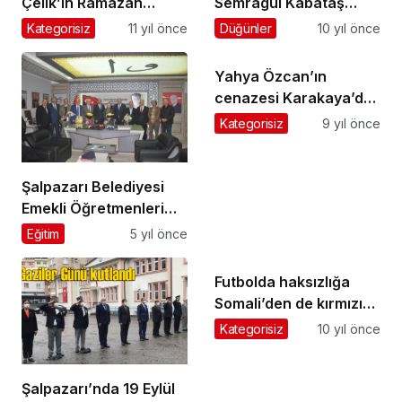
Çelik’in Ramazan
Semragül Kabataş
Yazısı
dünya evine girdi
Kategorisiz
11 yıl önce
Düğünler
10 yıl önce
Yahya Özcan’ın
cenazesi Karakaya’da
toprağa verildi
Kategorisiz
9 yıl önce
Şalpazarı Belediyesi
Emekli Öğretmenleri
unutmadı
Eğitim
5 yıl önce
Futbolda haksızlığa
Somali’den de kırmızı
kart gösterdiler
Kategorisiz
10 yıl önce
Şalpazarı’nda 19 Eylül