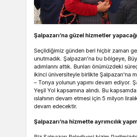
Şalpazarı’na güzel hizmetler yapacağ
Seçildiğimiz günden beri hiçbir zaman gel
unutmadık. Şalpazarı’na bu bölgeye, Büy
adımlarını attık. Bunları önümüzdeki sür
ikinci üniversiteyle birlikte Şalpazarı’n
– Tonya yolunun yapımı devam ediyor. Şal
Yeşil Yol kapsamına alındı. Bu kapsamda i
ıslahının devam etmesi için 5 milyon liral
devam edecektir.
Şalpazarı’na hizmette ayrımcılık yap
Biz Şalpazarı Belediyesi bizim Partimizde