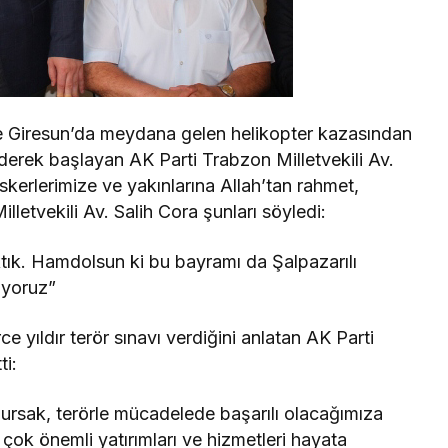
e Giresun’da meydana gelen helikopter kazasından
derek başlayan AK Parti Trabzon Milletvekili Av.
kerlerimize ve yakınlarına Allah’tan rahmet,
Milletvekili Av. Salih Cora şunları söyledi:
ktık. Hamdolsun ki bu bayramı da Şalpazarılı
diyoruz”
 yıldır terör sınavı verdiğini anlatan AK Parti
ti:
ursak, terörle mücadelede başarılı olacağımıza
 çok önemli yatırımları ve hizmetleri hayata