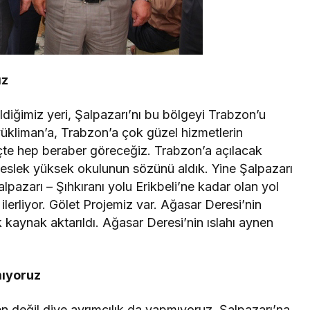
ız
diğimiz yeri, Şalpazarı’nı bu bölgeyi Trabzon’u
ükliman’a, Trabzon’a çok güzel hizmetlerin
eçte hep beraber göreceğiz. Trabzon’a açılacak
a meslek yüksek okulunun sözünü aldık. Yine Şalpazarı
pazarı – Şıhkıranı yolu Erikbeli’ne kadar olan yol
lerliyor. Gölet Projemiz var. Ağasar Deresi’nin
ık kaynak aktarıldı. Ağasar Deresi’nin ıslahı aynen
mıyoruz
n değil diye ayrımcılık da yapmıyoruz. Şalpazarı’na