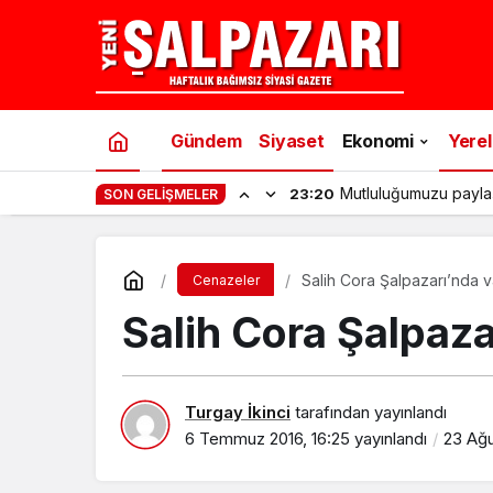
Gündem
Siyaset
Ekonomi
Yerel
Mutluluğumuzu payla
23:20
SON GELIŞMELER
Salih Cora Şalpazarı’nda v
Cenazeler
Salih Cora Şalpaza
Turgay İkinci
tarafından yayınlandı
6 Temmuz 2016, 16:25
yayınlandı
23 Ağu