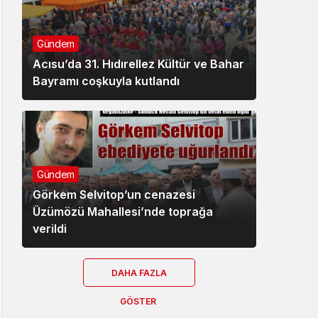
Gündem
Acısu’da 31. Hıdırellez Kültür ve Bahar
Bayramı coşkuyla kutlandı
Gündem
Görkem Selvitop’un cenazesi
Üzümözü Mahallesi’nde toprağa
verildi
DAHA FAZLA
GÖSTER