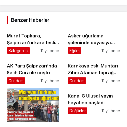
Benzer Haberler
Murat Topkara,
Asker uğurlama
Şalpazarı’nı kara teslim
şöleninde doyasıya
etmediklerini söyledi
eğlendiler
Kategorisiz
11 yıl önce
Eğitim
11 yıl önce
AK Parti Şalpazarı’nda
Karakaya eski Muhtarı
Salih Cora ile coştu
Zihni Ataman toprağa
verildi
Gündem
11 yıl önce
Gündem
11 yıl önce
Kanal G Ulusal yayın
hayatına başladı
Düğünler
11 yıl önce