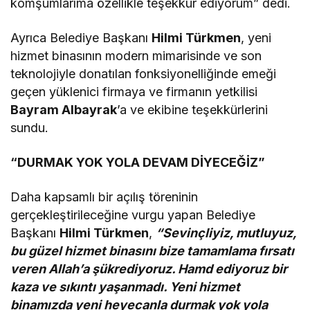
komşumlarıma özellikle teşekkür ediyorum” dedi.
Ayrıca Belediye Başkanı
Hilmi Türkmen
, yeni
hizmet binasının modern mimarisinde ve son
teknolojiyle donatılan fonksiyonelliğinde emeği
geçen yüklenici firmaya ve firmanın yetkilisi
Bayram Albayrak
’a ve ekibine teşekkürlerini
sundu.
“DURMAK YOK YOLA DEVAM DİYECEĞİZ”
Daha kapsamlı bir açılış töreninin
gerçekleştirileceğine vurgu yapan Belediye
Başkanı
Hilmi Türkmen
,
“Sevinçliyiz, mutluyuz,
bu güzel hizmet binasını bize tamamlama fırsatı
veren Allah’a şükrediyoruz. Hamd ediyoruz bir
kaza ve sıkıntı yaşanmadı. Yeni hizmet
binamızda yeni heyecanla durmak yok yola