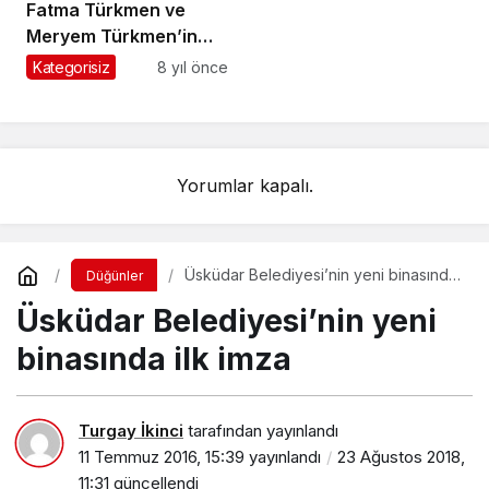
Fatma Türkmen ve
Meryem Türkmen’in
cenazeleri Dorukkiriş
Kategorisiz
8 yıl önce
Mahallesi’nde toprağa
verildi
Yorumlar kapalı.
Üsküdar Belediyesi’nin yeni binasında
Düğünler
ilk imza
Üsküdar Belediyesi’nin yeni
binasında ilk imza
Turgay İkinci
tarafından yayınlandı
11 Temmuz 2016, 15:39
yayınlandı
23 Ağustos 2018,
11:31
güncellendi