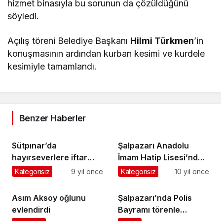
hizmet binasıyla bu sorunun da çözüldüğünü
söyledi.
Açılış töreni Belediye Başkanı
Hilmi Türkmen
’in
konuşmasının ardından kurban kesimi ve kurdele
kesimiyle tamamlandı.
Benzer Haberler
Sütpınar’da
Şalpazarı Anadolu
hayırseverlere iftar
İmam Hatip Lisesi’nde
verildi
karne heyecanı
Kategorisiz
9 yıl önce
Kategorisiz
10 yıl önce
Asım Aksoy oğlunu
Şalpazarı’nda Polis
evlendirdi
Bayramı törenle