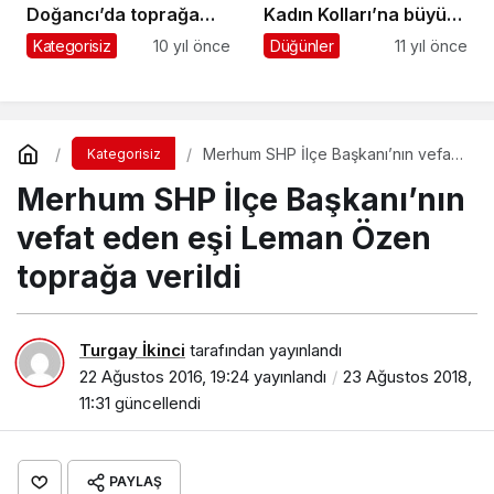
Doğancı’da toprağa
Kadın Kolları’na büyük
verildi
ödül
Kategorisiz
10 yıl önce
Düğünler
11 yıl önce
Merhum SHP İlçe Başkanı’nın vefat
Kategorisiz
eden eşi Leman Özen toprağa
Merhum SHP İlçe Başkanı’nın
verildi
vefat eden eşi Leman Özen
toprağa verildi
Turgay İkinci
tarafından yayınlandı
22 Ağustos 2016, 19:24
yayınlandı
23 Ağustos 2018,
11:31
güncellendi
PAYLAŞ