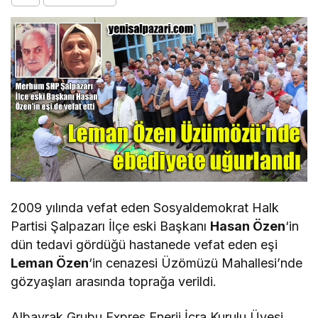
2009 yılında vefat eden Sosyaldemokrat Halk
Partisi Şalpazarı İlçe eski Başkanı
Hasan Özen
‘in
dün tedavi gördüğü hastanede vefat eden eşi
Leman Özen
‘in cenazesi Üzömüzü Mahallesi’nde
gözyaşları arasında toprağa verildi.
Albayrak Grubu Expres Enerji İcra Kurulu Üyesi