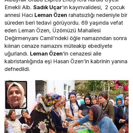
Emekli Alb.
Sadık Uçar
‘ın kayınvalidesi, 2 çocuk
annesi Hacı
Leman Özen
rahatsızlığı nedeniyle bir
süreden beri tedavi görüyordu. 69 yaşında vefat
eden Leman Özen, Üzömüzü Mahallesi
Değirmenyanı Camii’ndeki öğle namazından sonra
kılınan cenaze namazını müteakip ebediyete
uğurlandı.
Leman Özen
‘in cenazesi aile
kabristanlığında eşi Hasan Özen’in kabrinin yanına
defnedildi.