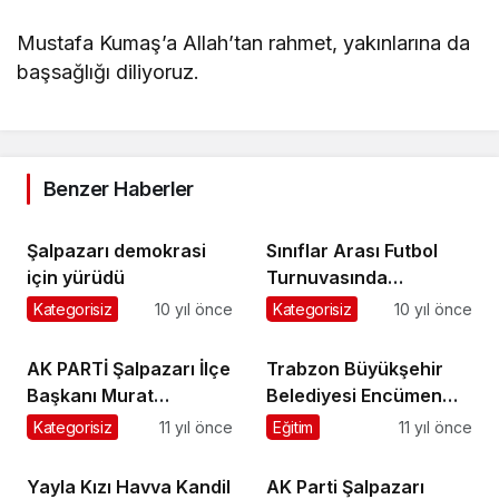
Mustafa Kumaş’a Allah’tan rahmet, yakınlarına da
başsağlığı diliyoruz.
Benzer Haberler
Şalpazarı demokrasi
Sınıflar Arası Futbol
için yürüdü
Turnuvasında
dereceye girenlere
Kategorisiz
10 yıl önce
Kategorisiz
10 yıl önce
kupaları verildi
AK PARTİ Şalpazarı İlçe
Trabzon Büyükşehir
Başkanı Murat
Belediyesi Encümen
Topkara’nın Ramazan
Toplantısı
Kategorisiz
11 yıl önce
Eğitim
11 yıl önce
Bayramı Mesajı
Şalpazarı’nda yapıldı
Yayla Kızı Havva Kandil
AK Parti Şalpazarı