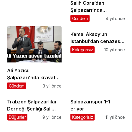
Salih Cora’dan
Şalpazarı’nda
Ramazan mesaisi
Gündem
4 yıl önce
Kemal Aksoy’un
İstanbul’dan cenazesi
getirilirken, baba evi
Kategorisiz
10 yıl önce
yandı
Ali Yazıcı:
Şalpazarı’nda kravat
siyasetine son
Gündem
3 yıl önce
vereceğiz
Trabzon Şalpazarlılar
Şalpazarıspor 1-1
Derneği Şenliği Salı
eriyor
günü yapılacak
Düğünler
9 yıl önce
Kategorisiz
11 yıl önce