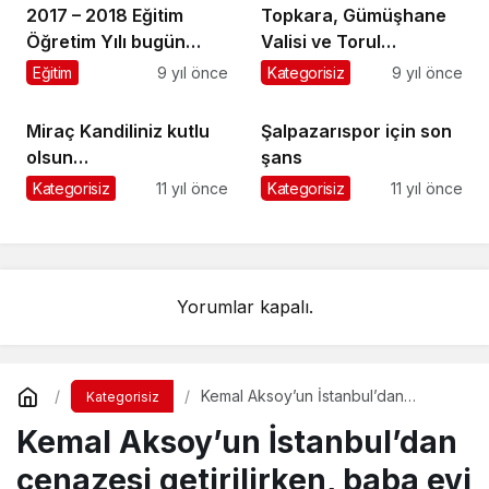
2017 – 2018 Eğitim
Topkara, Gümüşhane
Öğretim Yılı bugün
Valisi ve Torul
başladı
Kaymakamı’nı ziyaret
Eğitim
9 yıl önce
Kategorisiz
9 yıl önce
etti
Miraç Kandiliniz kutlu
Şalpazarıspor için son
olsun…
şans
Kategorisiz
11 yıl önce
Kategorisiz
11 yıl önce
Yorumlar kapalı.
Kemal Aksoy’un İstanbul’dan
Kategorisiz
cenazesi getirilirken, baba evi yandı
Kemal Aksoy’un İstanbul’dan
cenazesi getirilirken, baba evi