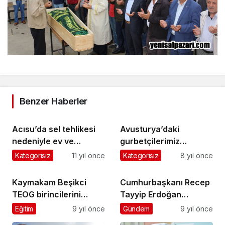
Benzer Haberler
Acısu’da sel tehlikesi
Avusturya’daki
nedeniyle ev ve
gurbetçilerimiz
işyerleri boşaltıldı
öğrencilere
Kategorisiz
11 yıl önce
Kategorisiz
8 yıl önce
Şalpazarı’nı aratmadı
Kaymakam Beşikci
Cumhurbaşkanı Recep
TEOG birincilerini
Tayyip Erdoğan
altınla ödüllendirdi
Trabzon’da önemli
Eğitim
9 yıl önce
Gündem
9 yıl önce
mesajlar verdi