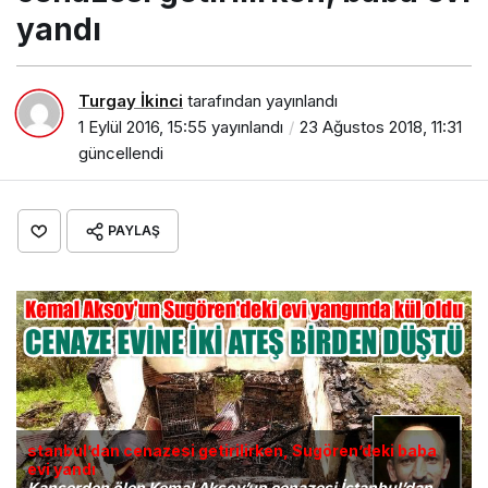
yandı
Turgay İkinci
tarafından yayınlandı
1 Eylül 2016, 15:55
yayınlandı
23 Ağustos 2018, 11:31
güncellendi
PAYLAŞ
stanbul’dan cenazesi getirilirken, Sugören’deki baba
evi yandı
Kanserden ölen Kemal Aksoy’un cenazesi İstanbul’dan