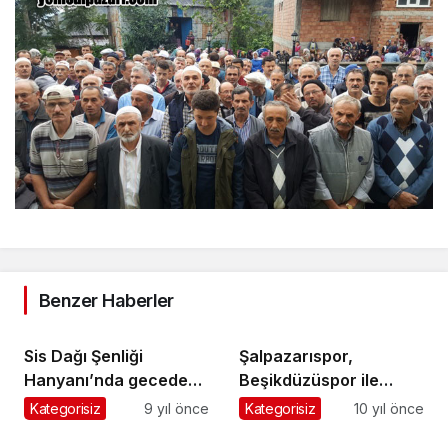
Benzer Haberler
Sis Dağı Şenliği
Şalpazarıspor,
Hanyanı’nda geceden
Beşikdüzüspor ile
başladı
golsüz berabere kaldı
Kategorisiz
9 yıl önce
Kategorisiz
10 yıl önce