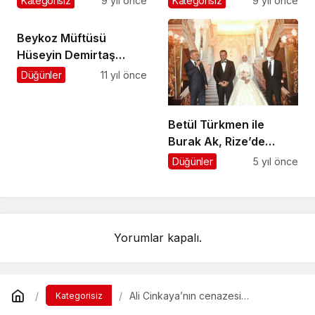
Kategorisiz
9 yıl önce
Kategorisiz
9 yıl önce
Beykoz Müftüsü
Hüseyin Demirtaş
Semerkand TV’de
Düğünler
11 yıl önce
önemli açıklamalarda
bulundu
Betül Türkmen ile
Burak Ak, Rize’de
görkemli bir törenle
Düğünler
5 yıl önce
dünya evine girdi
Yorumlar kapalı.
Ali Cinkaya’nın cenazesi
Kategorisiz
Sayvançatak’ta toprağa verildi