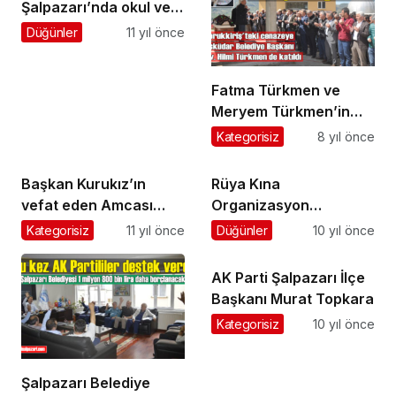
Şalpazarı’nda okul ve
cami çevrelerini
Düğünler
11 yıl önce
asfaltlıyor
Fatma Türkmen ve
Meryem Türkmen’in
cenazeleri Dorukkiriş
Kategorisiz
8 yıl önce
Mahallesi’nde toprağa
verildi
Başkan Kurukız’ın
Rüya Kına
vefat eden Amcası
Organizasyon
Nuri Kurukız ebediyete
Kirazlıtepe’de
Kategorisiz
11 yıl önce
Düğünler
10 yıl önce
uğurlandı
Hizmetinizde
AK Parti Şalpazarı İlçe
Başkanı Murat Topkara
Kategorisiz
10 yıl önce
Şalpazarı Belediye