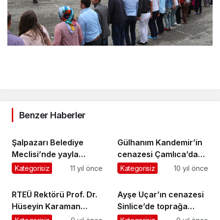
Benzer Haberler
Şalpazarı Belediye
Gülhanım Kandemir’in
Meclisi’nde yayla
cenazesi Çamlıca’da
şenlikleri ele alındı
toprağa verildi
Kategorisiz
11 yıl önce
Kategorisiz
10 yıl önce
RTEÜ Rektörü Prof. Dr.
Ayşe Uçar’ın cenazesi
Hüseyin Karaman
Sinlice’de toprağa
Gazetemizi ziyaret etti
verildi