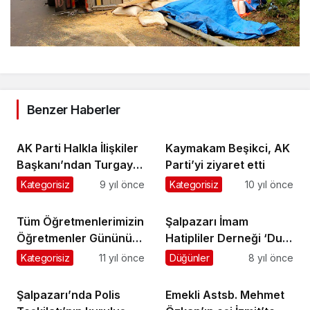
Benzer Haberler
AK Parti Halkla İlişkiler
Kaymakam Beşikci, AK
Başkanı’ndan Turgay
Parti’yi ziyaret etti
İkinci’ye ziyaret
Kategorisiz
9 yıl önce
Kategorisiz
10 yıl önce
Tüm Öğretmenlerimizin
Şalpazarı İmam
Öğretmenler Gününü
Hatipliler Derneği ‘Dua
Kutluyoruz
Programı’
Kategorisiz
11 yıl önce
Düğünler
8 yıl önce
gerçekleştirdi
Şalpazarı’nda Polis
Emekli Astsb. Mehmet