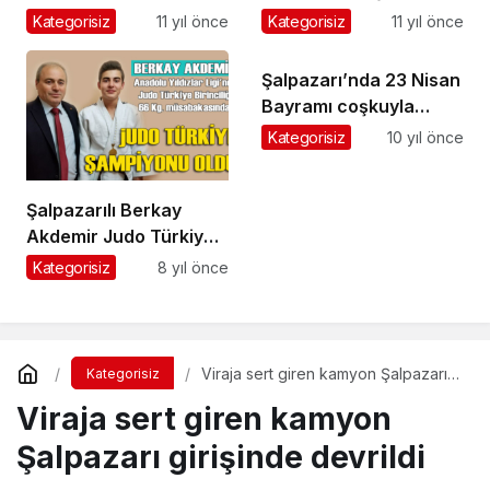
1-0 mağlup etti
Kategorisiz
11 yıl önce
Kategorisiz
11 yıl önce
Şalpazarı’nda 23 Nisan
Bayramı coşkuyla
kutlandı
Kategorisiz
10 yıl önce
Şalpazarılı Berkay
Akdemir Judo Türkiye
birincisi oldu
Kategorisiz
8 yıl önce
Viraja sert giren kamyon Şalpazarı
Kategorisiz
girişinde devrildi
Viraja sert giren kamyon
Şalpazarı girişinde devrildi