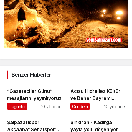
Benzer Haberler
“Gazeteciler Günü”
Acısu Hıdrellez Kültür
mesajlarını yayınlıyoruz
ve Bahar Bayramı
coşkuyla yapıldı
Düğünler
10 yıl önce
Gündem
10 yıl önce
Şalpazarıspor
Şıhkıranı- Kadırga
Akçaabat Sebatspor’u
yayla yolu döşeniyor