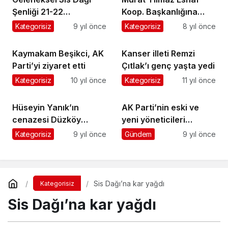
Şenliği 21-22
Koop. Başkanlığına
Temmuz’da yapılacak
yeniden seçildi
Kategorisiz
9 yıl önce
Kategorisiz
8 yıl önce
Kaymakam Beşikci, AK
Kanser illeti Remzi
Parti’yi ziyaret etti
Çıtlak’ı genç yaşta yedi
Kategorisiz
10 yıl önce
Kategorisiz
11 yıl önce
Hüseyin Yanık’ın
AK Parti’nin eski ve
cenazesi Düzköy
yeni yöneticileri
Mahallesi’nde toprağa
istişare toplantısında
Kategorisiz
9 yıl önce
Gündem
9 yıl önce
verildi
bir araya geldi
Sis Dağı’na kar yağdı
Kategorisiz
Sis Dağı’na kar yağdı