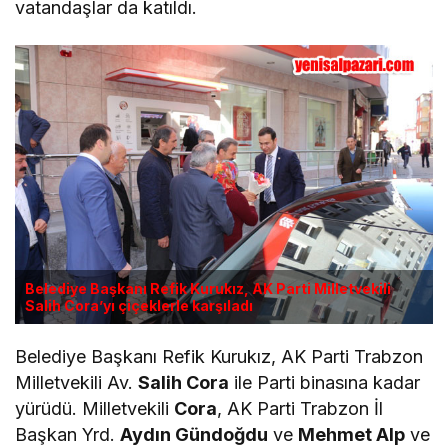
vatandaşlar da katıldı.
Belediye Başkanı Refik Kurukız, AK Parti Milletvekili
Salih Cora’yı çiçeklerle karşıladı
Belediye Başkanı Refik Kurukız, AK Parti Trabzon
Milletvekili Av.
Salih Cora
ile Parti binasına kadar
yürüdü. Milletvekili
Cora
, AK Parti Trabzon İl
Başkan Yrd.
Aydın Gündoğdu
ve
Mehmet Alp
ve