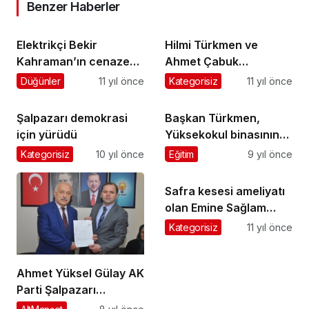
Benzer Haberler
Elektrikçi Bekir
Hilmi Türkmen ve
Kahraman’ın cenazesi
Ahmet Çabuk
toprağa verildi
Şalpazarı’nda
Düğünler
11 yıl önce
Kategorisiz
11 yıl önce
Şalpazarı demokrasi
Başkan Türkmen,
için yürüdü
Yüksekokul binasının
hızlıca
Kategorisiz
10 yıl önce
Eğitim
9 yıl önce
tamamlanacağını
söyledi
Safra kesesi ameliyatı
olan Emine Sağlam
hayatını kaybetti
Kategorisiz
11 yıl önce
Ahmet Yüksel Gülay AK
Parti Şalpazarı
Belediye Başkanı Aday