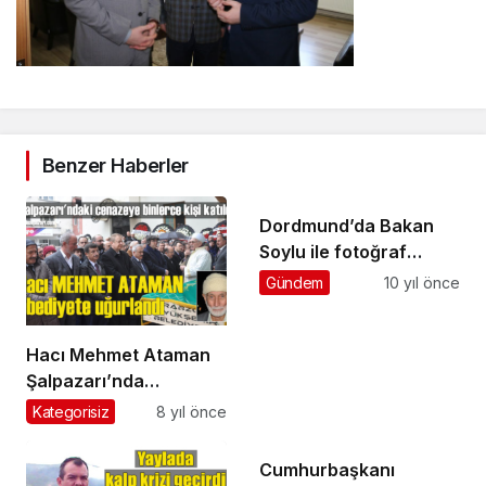
Benzer Haberler
Dordmund’da Bakan
Soylu ile fotoğraf
çektirdiler
Gündem
10 yıl önce
Hacı Mehmet Ataman
Şalpazarı’nda
ebediyete uğurlandı
Kategorisiz
8 yıl önce
Cumhurbaşkanı