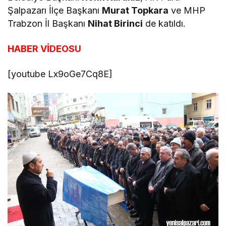
Şalpazarı İlçe Başkanı
Murat Topkara
ve MHP
Trabzon İl Başkanı
Nihat Birinci
de katıldı.
HABER VİDEOSU
[youtube Lx9oGe7Cq8E]