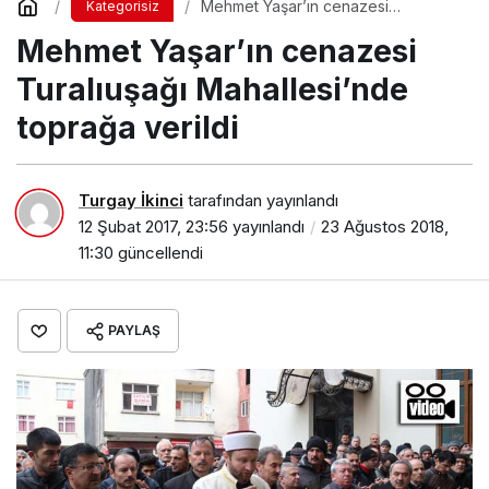
Mehmet Yaşar’ın cenazesi
Kategorisiz
Turalıuşağı Mahallesi’nde toprağa
Mehmet Yaşar’ın cenazesi
verildi
Turalıuşağı Mahallesi’nde
toprağa verildi
Turgay İkinci
tarafından yayınlandı
12 Şubat 2017, 23:56
yayınlandı
23 Ağustos 2018,
11:30
güncellendi
PAYLAŞ