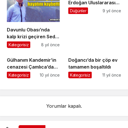
Erdoğan Uluslararası
Ombudsmanlık
Düğünler
9 yıl önce
Sempozyumunda
konuştu
Davunlu Obası’nda
kalp krizi geçiren Sedat
Öztürk hayatını
Kategorisiz
8 yıl önce
kaybetti
Gülhanım Kandemir’in
Doğancı’da bir çöp ev
cenazesi Çamlıca’da
tamamen boşaltıldı
toprağa verildi
Kategorisiz
10 yıl önce
Kategorisiz
11 yıl önce
Yorumlar kapalı.