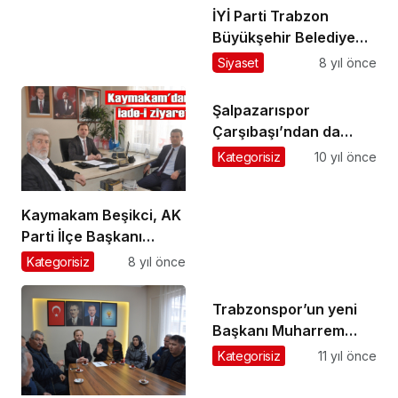
İYİ Parti Trabzon
Büyükşehir Belediye
Başkan Adayı Atakan
Siyaset
8 yıl önce
Aksoy Şalpazarı’na
geldi
Şalpazarıspor
Çarşıbaşı’ndan da
puansız döndü
Kategorisiz
10 yıl önce
Kaymakam Beşikci, AK
Parti İlçe Başkanı
Çabuk’u ziyaret etti
Kategorisiz
8 yıl önce
Trabzonspor’un yeni
Başkanı Muharrem
Usta göreve resmen
Kategorisiz
11 yıl önce
başladı