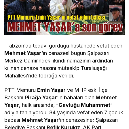
Trabzon’da tedavi gördüğü hastanede vefat eden
Mehmet Yaşar
‘ın cenazesi bugün Şalpazarı
Merkez Camii’ndeki ikindi namazının ardından
kılınan cenaze naazını müteakip Turalıuşağı
Mahallesi’nde toprağa verildi.
PTT Memuru
Emin Yaşar
ve MHP eski İlçe
Başkanı
Pirağa Yaşar
‘ın babaları olan
Mehmet
Yaşar
, halk arasında, “
Gavluğu Muhammet
”
adıyla tanınıyordu. 84 yaşında vefat eden 7 çocuk
babası
Mehmet Yaşar
‘ın cenazesine; Şalpazarı
Belediye Başkanı
Refik Kurukız
, AK Parti