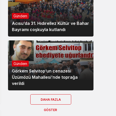
Gündem
Acısu’da 31. Hıdırellez Kültür ve Bahar
Bayramı coşkuyla kutlandı
Gündem
Görkem Selvitop’un cenazesi
Üzümözü Mahallesi’nde toprağa
verildi
DAHA FAZLA
GÖSTER