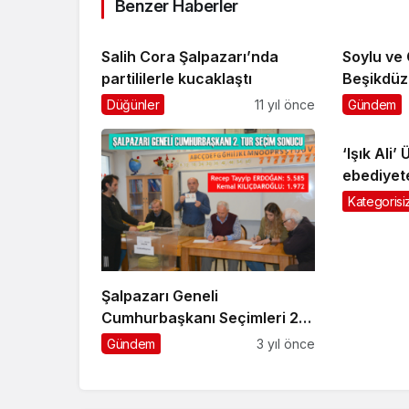
Benzer Haberler
Salih Cora Şalpazarı’nda
Soylu ve 
partililerle kucaklaştı
Beşikdüz
ziyareti”
Düğünler
11 yıl önce
Gündem
‘Işık Ali
ebediyet
Kategorisi
Şalpazarı Geneli
Cumhurbaşkanı Seçimleri 2.
Tur Sonuçları
Gündem
3 yıl önce