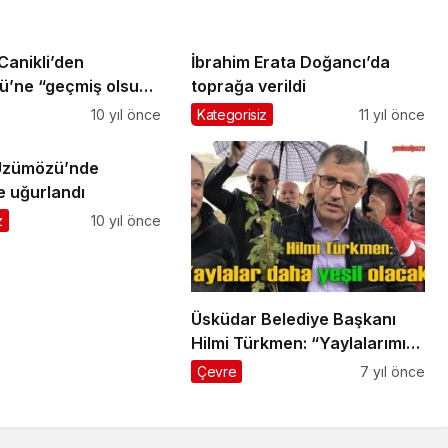
Canikli’den
İbrahim Erata Doğancı’da
ü’ne “geçmiş olsun
toprağa verildi
10 yıl önce
Kategorisiz
11 yıl önce
’ Üzümözü’nde
e uğurlandı
z
10 yıl önce
Üsküdar Belediye Başkanı
Hilmi Türkmen: “Yaylalarımız
daha yeşil olacak” dedi
Çevre
7 yıl önce