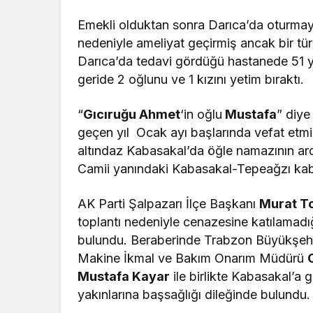
Emekli olduktan sonra Darıca’da oturm
nedeniyle ameliyat geçirmiş ancak bir tür
Darıca’da tedavi gördüğü hastanede 51
geride 2 oğlunu ve 1 kızını yetim bıraktı.
“
Gıcıruğu Ahmet
‘in oğlu
Mustafa
” diye
geçen yıl Ocak ayı başlarında vefat etmiş
altındaz Kabasakal’da öğle namazının ar
Camii yanındaki Kabasakal-Tepeağzı kabri
AK Parti Şalpazarı İlçe Başkanı
Murat T
toplantı nedeniyle cenazesine katılamadı
bulundu. Beraberinde Trabzon Büyükşehir
Makine İkmal ve Bakım Onarım Müdürü
Mustafa Kayar
ile birlikte Kabasakal’a 
yakınlarına başsağlığı dileğinde bulundu.