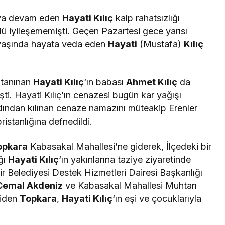
aya devam eden
Hayati Kılıç
kalp rahatsızlığı
lü iyileşememişti. Geçen Pazartesi gece yarısı
 yaşında hayata veda eden
Hayati
(Mustafa)
Kılıç
 tanınan
Hayati Kılıç
‘ın babası
Ahmet Kılıç
da
ti. Hayati Kılıç’ın cenazesi bugün kar yağışı
dından kılınan cenaze namazını müteakip Erenler
stanlığına defnedildi.
opkara
Kabasakal Mahallesi’ne giderek, İlçedeki bir
ğı
Hayati Kılıç
‘ın yakınlarına taziye ziyaretinde
 Belediyesi Destek Hizmetleri Dairesi Başkanlığı
Cemal Akdeniz
ve Kabasakal Mahallesi Muhtarı
giden
Topkara
,
Hayati Kılıç
‘ın eşi ve çocuklarıyla