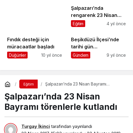
Şalpazarı’nda
rengarenk 23 Nisan
Bayramı
Eğitim
4 yıl önce
Fındık desteği için
Beşikdüzü İlçesi’nde
müracaatlar başladı
tarihi gün…
Düğünler
10 yıl önce
Gündem
9 yıl önce
Şalpazarı’nda 23 Nisan Bayramı
Eğitim
törenlerle kutlandı
Şalpazarı’nda 23 Nisan
Bayramı törenlerle kutlandı
Turgay İkinci
tarafından yayınlandı