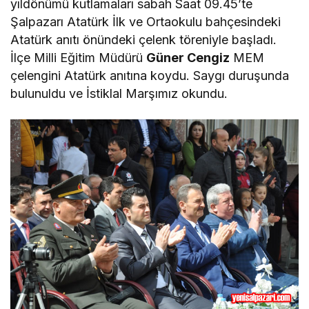
yıldönümü kutlamaları sabah Saat 09.45’te
Şalpazarı Atatürk İlk ve Ortaokulu bahçesindeki
Atatürk anıtı önündeki çelenk töreniyle başladı.
İlçe Milli Eğitim Müdürü
Güner Cengiz
MEM
çelengini Atatürk anıtına koydu. Saygı duruşunda
bulunuldu ve İstiklal Marşımız okundu.