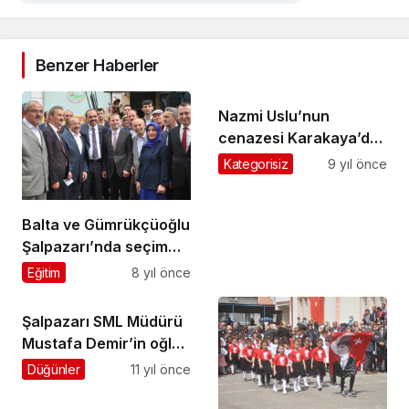
Benzer Haberler
Nazmi Uslu’nun
cenazesi Karakaya’da
toprağa verildi
Kategorisiz
9 yıl önce
Balta ve Gümrükçüoğlu
Şalpazarı’nda seçim
çalışması yaptı
Eğitim
8 yıl önce
Şalpazarı SML Müdürü
Mustafa Demir’in oğlu
evlendi
Düğünler
11 yıl önce