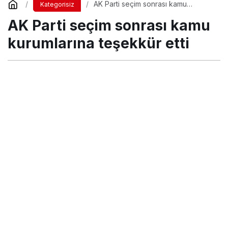
AK Parti seçim sonrası kamu
Kategorisiz
kurumlarına teşekkür etti
AK Parti seçim sonrası kamu
kurumlarına teşekkür etti
Turgay İkinci
tarafından yayınlandı
20 Nisan 2017, 22:39
yayınlandı
23 Ağustos 2018,
11:30
güncellendi
PAYLAŞ