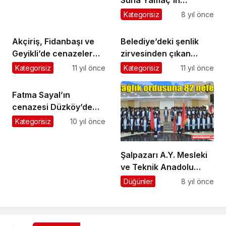
Suna Yamaç’ın
cenazesi Doğancı
Kategorisiz
8 yıl önce
Mahallesi’nde toprağa
verildi
Akçiriş, Fidanbaşı ve
Belediye’deki şenlik
Geyikli’de cenazeler
zirvesinden çıkan
toprağa verildi
sonuç: Şenlikler
Kategorisiz
11 yıl önce
Kategorisiz
11 yıl önce
yapılsın
Fatma Sayal’ın
cenazesi Düzköy’de
toprağa verildi
Kategorisiz
10 yıl önce
Şalpazarı A.Y. Mesleki
ve Teknik Anadolu
Lisesi Mezuniyet
Düğünler
8 yıl önce
Töreni Yapıldı