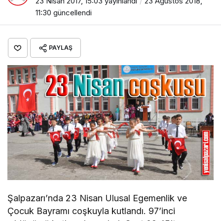
23 Nisan 2017, 15:03
yayınlandı
23 Ağustos 2018,
11:30
güncellendi
PAYLAŞ
Şalpazarı’nda 23 Nisan Ulusal Egemenlik ve
Çocuk Bayramı coşkuyla kutlandı. 97’inci