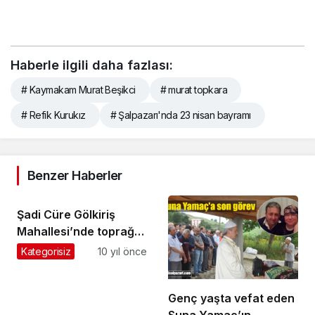
Haberle ilgili daha fazlası:
# Kaymakam Murat Beşikci
# murat topkara
# Refik Kurukız
# Şalpazarı'nda 23 nisan bayramı
Benzer Haberler
Şadi Cüre Gölkiriş
Mahallesi’nde toprağa
verildi
Kategorisiz
10 yıl önce
Genç yaşta vefat eden