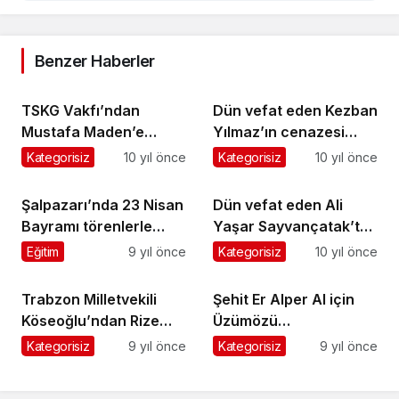
Benzer Haberler
TSKG Vakfı’ndan
Dün vefat eden Kezban
Mustafa Maden’e
Yılmaz’ın cenazesi
Gümüş Madalya verildi
Sugören’de toprağa
Kategorisiz
10 yıl önce
Kategorisiz
10 yıl önce
verildi
Şalpazarı’nda 23 Nisan
Dün vefat eden Ali
Bayramı törenlerle
Yaşar Sayvançatak’ta
kutlandı
toprağa verildi
Eğitim
9 yıl önce
Kategorisiz
10 yıl önce
Trabzon Milletvekili
Şehit Er Alper Al için
Köseoğlu’ndan Rize
Üzümözü
Milletvekili Ayar’a
Mahallesi’nde Mevlit
Kategorisiz
9 yıl önce
Kategorisiz
9 yıl önce
gönderme !
okutuldu