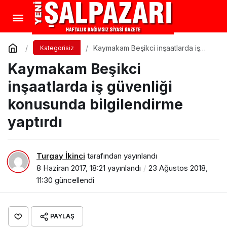
Kaymakam Beşikci inşaatlarda iş
Kategorisiz
güvenliği konusunda bilgilendirme
Kaymakam Beşikci
yaptırdı
inşaatlarda iş güvenliği
konusunda bilgilendirme
yaptırdı
Turgay İkinci
tarafından yayınlandı
8 Haziran 2017, 18:21
yayınlandı
23 Ağustos 2018,
11:30
güncellendi
PAYLAŞ