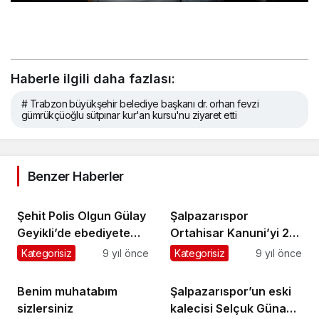
Haberle ilgili daha fazlası:
# Trabzon büyükşehir belediye başkanı dr. orhan fevzi
gümrükçüoğlu sütpınar kur'an kursu'nu ziyaret etti
Benzer Haberler
Şehit Polis Olgun Gülay
Şalpazarıspor
Geyikli’de ebediyete
Ortahisar Kanuni’yi 2-1
uğurlandı
mağlup etti
Kategorisiz
9 yıl önce
Kategorisiz
9 yıl önce
Benim muhatabım
Şalpazarıspor’un eski
sizlersiniz
kalecisi Selçuk Günay