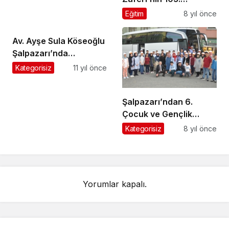
Yıldönümü Şehitlerimizi
Eğitim
8 yıl önce
Anma Programıyla
kutlandı
Av. Ayşe Sula Köseoğlu
Şalpazarı’nda
muhtarlarla bir araya
Kategorisiz
11 yıl önce
geldi
Şalpazarı’ndan 6.
Çocuk ve Gençlik
Festivali’ne katılacak
Kategorisiz
8 yıl önce
öğrenciler yola çıktı
Yorumlar kapalı.