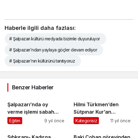
Haberle ilgili daha fazlası:
# Şalpazarı kültürü medyada bizimle duyuruluyor
# Şalpazarı'ndan yaylaya göçler devam ediyor
# Şalpazarı'nın kültürünü tanıtıyoruz
Benzer Haberler
Şalpazarı’nda oy
Hilmi Türkmen’den
verme işlemi sabah
Sütpınar Kur’an
7’de başladı
Kursu’na minibüs
Eğitim
9 yıl önce
Kategorisiz
11 yıl önce
Şıhkıranı- Kadırga
Baki Çoban görevinden