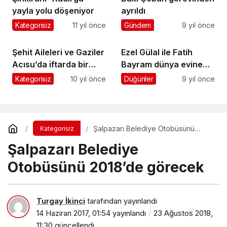
yayla yolu döşeniyor
ayrıldı
Kategorisiz
11 yıl önce
Gündem
9 yıl önce
Şehit Aileleri ve Gaziler
Ezel Gülal ile Fatih
Acısu’da iftarda bir
Bayram dünya evine
araya geldi
girdi
Kategorisiz
10 yıl önce
Düğünler
9 yıl önce
Şalpazarı Belediye Otobüsünü
Kategorisiz
2018’de görecek
Şalpazarı Belediye
Otobüsünü 2018’de görecek
Turgay İkinci
tarafından yayınlandı
14 Haziran 2017, 01:54
yayınlandı
23 Ağustos 2018,
11:30
güncellendi