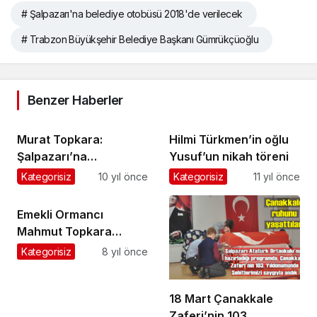
# Şalpazarı'na belediye otobüsü 2018'de verilecek
# Trabzon Büyükşehir Belediye Başkanı Gümrükçüoğlu
Benzer Haberler
Murat Topkara:
Hilmi Türkmen’in oğlu
Şalpazarı’na
Yusuf’un nikah töreni
Halkbank’ı açacağız
Kategorisiz
10 yıl önce
Kategorisiz
11 yıl önce
Emekli Ormancı
Mahmut Topkara
ebediyete uğurlandı
Kategorisiz
8 yıl önce
18 Mart Çanakkale
Zaferi’nin 103.