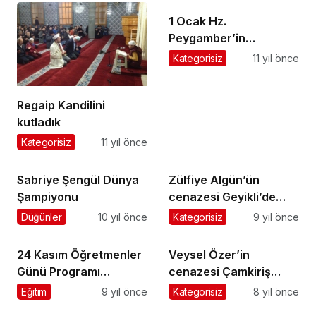
1 Ocak Hz.
Peygamber’in
Medine’den Mekke’ye
Kategorisiz
11 yıl önce
Fetih İçin Yola Çıktığı
Gündür
Regaip Kandilini
kutladık
Kategorisiz
11 yıl önce
Sabriye Şengül Dünya
Zülfiye Algün’ün
Şampiyonu
cenazesi Geyikli’de
toprağa verildi
Düğünler
10 yıl önce
Kategorisiz
9 yıl önce
24 Kasım Öğretmenler
Veysel Özer’in
Günü Programı
cenazesi Çamkiriş
Pazartesi günü
Mahallesi’nde toprağa
Eğitim
9 yıl önce
Kategorisiz
8 yıl önce
yapılacak
verildi