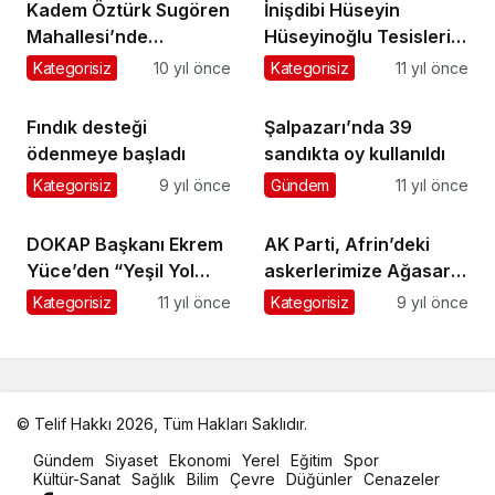
Kadem Öztürk Sugören
İnişdibi Hüseyin
Mahallesi’nde
Hüseyinoğlu Tesisleri
ebediyete uğurlandı
törenle hizmete açıldı
Kategorisiz
10 yıl önce
Kategorisiz
11 yıl önce
Fındık desteği
Şalpazarı’nda 39
ödenmeye başladı
sandıkta oy kullanıldı
Kategorisiz
9 yıl önce
Gündem
11 yıl önce
DOKAP Başkanı Ekrem
AK Parti, Afrin’deki
Yüce’den “Yeşil Yol
askerlerimize Ağasar
Projesi” ile ilgili
Balı gönderecek
Kategorisiz
11 yıl önce
Kategorisiz
9 yıl önce
açıklama
© Telif Hakkı 2026, Tüm Hakları Saklıdır.
malatya
Gündem
Siyaset
Ekonomi
Yerel
Eğitim
Spor
oto
Kültür-Sanat
Sağlık
Bilim
Çevre
Düğünler
Cenazeler
kiralama