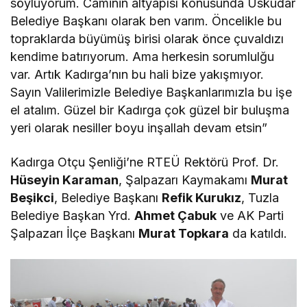
söylüyorum. Caminin altyapısı konusunda Üsküdar
Belediye Başkanı olarak ben varım. Öncelikle bu
topraklarda büyümüş birisi olarak önce çuvaldızı
kendime batırıyorum. Ama herkesin sorumlulğu
var. Artık Kadırga’nın bu hali bize yakışmıyor.
Sayın Valilerimizle Belediye Başkanlarımızla bu işe
el atalım. Güzel bir Kadırga çok güzel bir buluşma
yeri olarak nesiller boyu inşallah devam etsin”
Kadırga Otçu Şenliği’ne RTEÜ Rektörü Prof. Dr.
Hüseyin Karaman
, Şalpazarı Kaymakamı
Murat
Beşikci
, Belediye Başkanı
Refik Kurukız
, Tuzla
Belediye Başkan Yrd.
Ahmet Çabuk
ve AK Parti
Şalpazarı İlçe Başkanı
Murat Topkara
da katıldı.