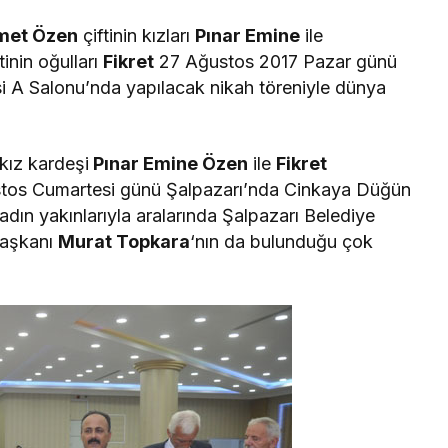
hmet Özen
çiftinin kızları
Pınar Emine
ile
tinin oğulları
Fikret
27 Ağustos 2017 Pazar günü
i A Salonu’nda yapılacak nikah töreniyle dünya
 kız kardeşi
Pınar Emine Özen
ile
Fikret
ustos Cumartesi günü Şalpazarı’nda Cinkaya Düğün
dın yakınlarıyla aralarında Şalpazarı Belediye
Başkanı
Murat Topkara
‘nın da bulunduğu çok