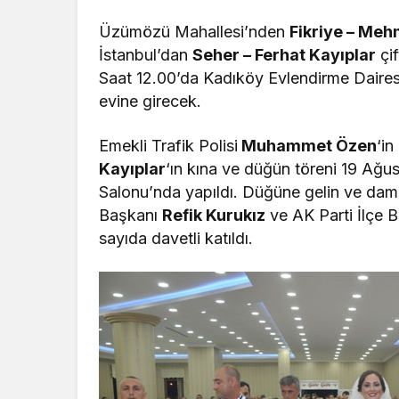
Üzümözü Mahallesi’nden
Fikriye – Me
İstanbul’dan
Seher – Ferhat Kayıplar
çif
Saat 12.00’da Kadıköy Evlendirme Daires
evine girecek.
Emekli Trafik Polisi
Muhammet Özen
‘in
Kayıplar
‘ın kına ve düğün töreni 19 Ağ
Salonu’nda yapıldı. Düğüne gelin ve dama
Başkanı
Refik Kurukız
ve AK Parti İlçe 
sayıda davetli katıldı.