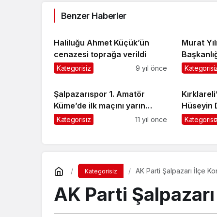
Benzer Haberler
Haliluğu Ahmet Küçük’ün
Murat Yı
cenazesi toprağa verildi
Başkanlığ
Kategorisiz
9 yıl önce
Kategorisi
Şalpazarıspor 1. Amatör
Kırklarel
Küme’de ilk maçını yarın
Hüseyin 
oynayacak
ziyaret et
Kategorisiz
11 yıl önce
Kategorisi
AK Parti Şalpazarı İlçe Kon
Kategorisiz
AK Parti Şalpazarı 