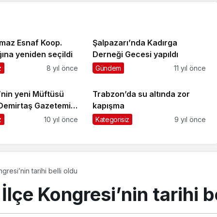
lmaz Esnaf Koop.
Şalpazarı’nda Kadırga
ına yeniden seçildi
Derneği Gecesi yapıldı
z
8 yıl önce
Gündem
11 yıl önce
i’nin yeni Müftüsü
Trabzon’da su altında zor
Demirtaş Gazetemizi
kapışma
ti
z
10 yıl önce
Kategorisiz
9 yıl önce
gresi’nin tarihi belli oldu
İlçe Kongresi’nin tarihi be