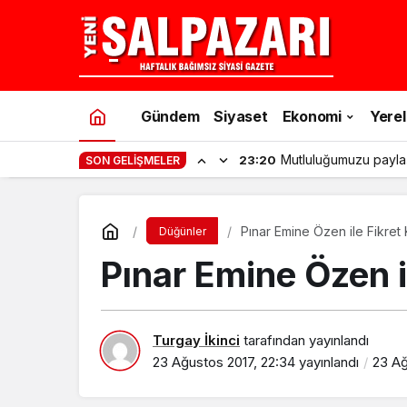
Gündem
Siyaset
Ekonomi
Yerel
Mutluluğumuzu payla
23:20
SON GELIŞMELER
Pınar Emine Özen ile Fikret K
Düğünler
Pınar Emine Özen il
Turgay İkinci
tarafından yayınlandı
23 Ağustos 2017, 22:34
yayınlandı
23 Ağ