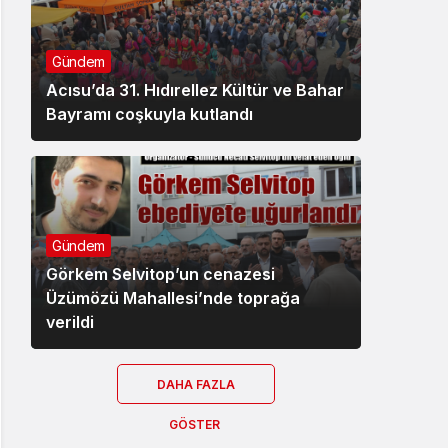
Gündem
Acısu’da 31. Hıdırellez Kültür ve Bahar
Bayramı coşkuyla kutlandı
Gündem
Görkem Selvitop’un cenazesi
Üzümözü Mahallesi’nde toprağa
verildi
DAHA FAZLA
GÖSTER