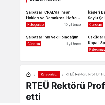
Şalpazarı ÇPAL’da İnsan
İçişleri 
Hakları ve Demokrasi Haftası
Soylu Şal
kutlandı
Kategorisiz
10 yıl önce
Gündem
Şalpazarı’nın vekili olacağım
Üsküdar 
Kapalı S
Gündem
11 yıl önce
malzeme 
Kategorisi
RTEÜ Rektörü Prof. Dr. Hü
Kategorisiz
RTEÜ Rektörü Prof
etti