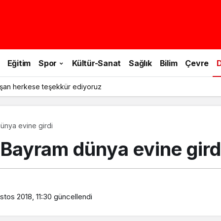
Eğitim
Spor
Kültür-Sanat
Sağlık
Bilim
Çevre
D
şan herkese teşekkür ediyoruz
dünya evine girdi
h Bayram dünya evine gird
stos 2018, 11:30
güncellendi