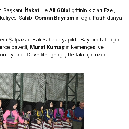
rı Başkanı
İfakat
ile
Ali Gülal
çiftinin kızları Ezel,
aliyesi Sahibi
Osman Bayram
‘ın oğlu
Fatih
dünya
eni Şalpazarı Halı Sahada yapıldı. Bayram tatili için
erce davetli,
Murat Kumaş
‘ın kemençesi ve
on oynadı. Davetliler genç çifte takı için uzun