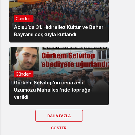
Gündem
Acısu’da 31. Hıdırellez Kültür ve Bahar
Bayramı coşkuyla kutlandı
Gündem
Görkem Selvitop’un cenazesi
Üzümözü Mahallesi’nde toprağa
verildi
DAHA FAZLA
GÖSTER