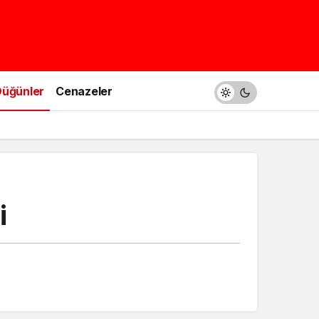
üğünler
Cenazeler
i