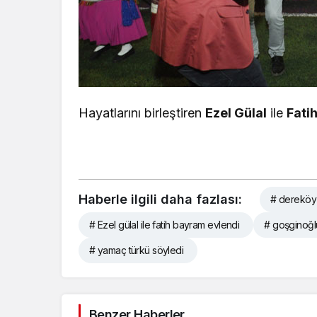
Hayatlarını birleştiren
Ezel Gülal
ile
Fati
Haberle ilgili daha fazlası:
# dereköy
# Ezel gülal ile fatih bayram evlendi
# goşginoğl
# yamaç türkü söyledi
Benzer Haberler