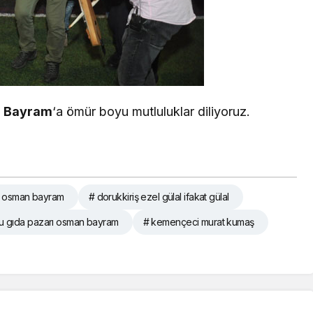
h Bayram
‘a ömür boyu mutluluklar diliyoruz.
 osman bayram
# dorukkiriş ezel gülal ifakat gülal
u gıda pazarı osman bayram
# kemençeci murat kumaş