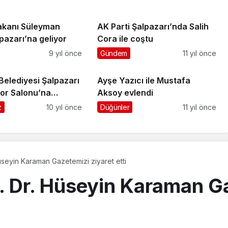
Bakanı Süleyman
AK Parti Şalpazarı’nda Salih
pazarı’na geliyor
Cora ile coştu
9 yıl önce
Gündem
11 yıl önce
Belediyesi Şalpazarı
Ayşe Yazıcı ile Mustafa
por Salonu’na
Aksoy evlendi
yardımı yaptı
z
10 yıl önce
Düğünler
11 yıl önce
seyin Karaman Gazetemizi ziyaret etti
. Dr. Hüseyin Karaman Ga