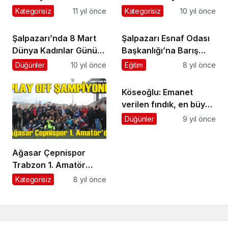
işyerleri boşaltıldı
Belen’de toprağa
Kategorisiz
11 yıl önce
Kategorisiz
10 yıl önce
verildi
Şalpazarı’nda 8 Mart
Şalpazarı Esnaf Odası
Dünya Kadınlar Günü
Başkanlığı’na Barış
Programı
Ayaz seçildi
Düğünler
10 yıl önce
Eğitim
8 yıl önce
Köseoğlu: Emanet
verilen fındık, en büyük
sorun
Düğünler
9 yıl önce
Ağasar Çepnispor
Trabzon 1. Amatör
Küme’ye yükseldi
Kategorisiz
8 yıl önce