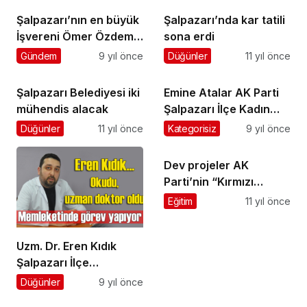
Şalpazarı’nın en büyük
Şalpazarı’nda kar tatili
İşvereni Ömer Özdemir
sona erdi
Acısu’da iftar verdi
Gündem
9 yıl önce
Düğünler
11 yıl önce
Şalpazarı Belediyesi iki
Emine Atalar AK Parti
mühendis alacak
Şalpazarı İlçe Kadın
Kolları Başkanlığı’na
Düğünler
11 yıl önce
Kategorisiz
9 yıl önce
yeniden seçildi
Dev projeler AK
Parti’nin “Kırmızı
Kitabı” na girdi
Eğitim
11 yıl önce
Uzm. Dr. Eren Kıdık
Şalpazarı İlçe
Hastanesi’nde görev
Düğünler
9 yıl önce
yapıyor