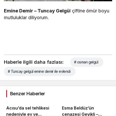
Emine Demir – Tuncay Gelgü
l çiftine ömür boyu
mutluluklar diliyorum.
Haberle ilgili daha fazlası:
# osman gelgül
# Tuncay gelgül emine demir ile evlendi
Benzer Haberler
Acısu’da sel tehlikesi
Esma Beldüz’ün
nedeniyle ev ve
cenazesi Geyikli –