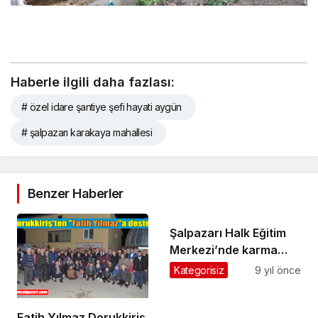
Haberle ilgili daha fazlası:
# özel idare şantiye şefi hayati aygün
# şalpazarı karakaya mahallesi
Benzer Haberler
Şalpazarı Halk Eğitim
Merkezi’nde karma
sergi açıldı
Kategorisiz
9 yıl önce
Fatih Yılmaz Dorukkiriş