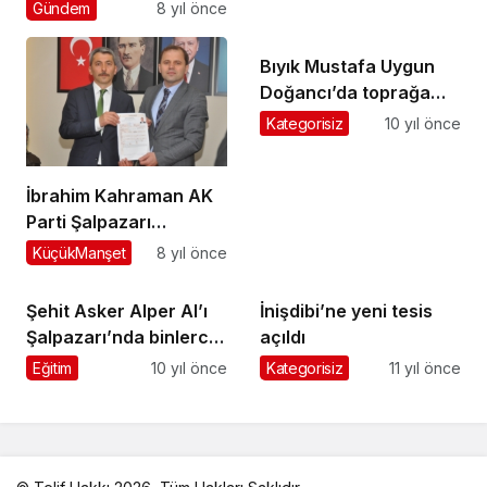
seçmenlere teşekkür
Gündem
8 yıl önce
ziyaretine geldiler
Bıyık Mustafa Uygun
Doğancı’da toprağa
verildi
Kategorisiz
10 yıl önce
İbrahim Kahraman AK
Parti Şalpazarı
Belediye Başkan Aday
KüçükManşet
8 yıl önce
Adayı
Şehit Asker Alper Al’ı
İnişdibi’ne yeni tesis
Şalpazarı’nda binlerce
açıldı
kişi ebediyete uğurladı
Eğitim
10 yıl önce
Kategorisiz
11 yıl önce