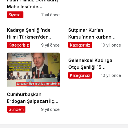
Mahallesi’nde
seçmenlerle buluştu
Siyaset
7 yıl önce
Kadırga Şenliği’nde
Sütpınar Kur’an
Hilmi Türkmen’den
Kursu’ndan kurban
tarihi çağrı
kesmek isteyenlere
Kategorisiz
9 yıl önce
Kategorisiz
10 yıl önce
açık çağrı
Geleneksel Kadırga
Otçu Şenliği 15
Temmuz Cuma günü
Kategorisiz
10 yıl önce
yapılacak
Cumhurbaşkanı
Erdoğan Şalpazarı İlçe
Teşkilatı’nı övdü
Gündem
9 yıl önce