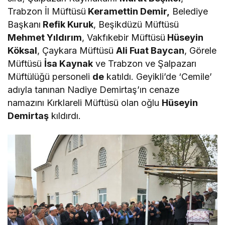
Trabzon İl Müftüsü
Keramettin Demir,
Belediye
Başkanı
Refik Kuruk
, Beşikdüzü Müftüsü
Mehmet Yıldırım
, Vakfıkebir Müftüsü
Hüseyin
Köksal
, Çaykara Müftüsü
Ali Fuat Baycan
, Görele
Müftüsü
İsa Kaynak
ve Trabzon ve Şalpazarı
Müftülüğü personeli
de
katıldı. Geyikli’de ‘Cemile’
adıyla tanınan Nadiye Demirtaş’ın cenaze
namazını Kırklareli Müftüsü olan oğlu
Hüseyin
Demirtaş
kıldırdı.