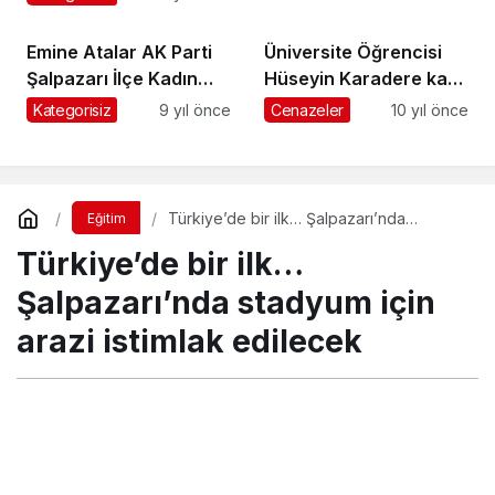
sürdürüyor
Emine Atalar AK Parti
Üniversite Öğrencisi
Şalpazarı İlçe Kadın
Hüseyin Karadere kaza
Kolları Başkanlığı’na
kurbanı
Kategorisiz
9 yıl önce
Cenazeler
10 yıl önce
yeniden seçildi
Türkiye’de bir ilk… Şalpazarı’nda
Eğitim
stadyum için arazi istimlak edilecek
Türkiye’de bir ilk…
Şalpazarı’nda stadyum için
arazi istimlak edilecek
Turgay İkinci
tarafından yayınlandı
11 Ekim 2017, 18:39
yayınlandı
23 Ağustos 2018,
11:30
güncellendi