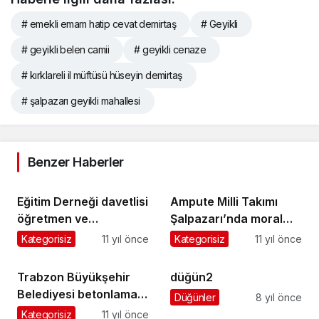
# emekli emam hatip cevat demirtaş
# Geyikli
# geyikli belen camii
# geyikli cenaze
# kırklareli il müftüsü hüseyin demirtaş
# şalpazarı geyikli mahallesi
Benzer Haberler
Eğitim Derneği davetlisi
Ampute Milli Takımı
öğretmen ve
Şalpazarı’nda moral
öğrenciler İstanbul’a
buldu
Kategorisiz
11 yıl önce
Kategorisiz
11 yıl önce
gidiyor
Trabzon Büyükşehir
düğün2
Belediyesi betonlama
Düğünler
8 yıl önce
çalışmalarını
Kategorisiz
11 yıl önce