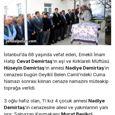
İstanbul’da 68 yaşında vefat eden, Emekli İmam
Hatip
Cevat Demirtaş
‘ın eşi ve Kırklareli Müftüsü
Hüseyin Demirtaş
‘ın annesi
Nadiye Demirtaş
‘ın
cenazesi bugün Geyikli Belen Camii’ndeki Cuma
Namazı sonrası kılınan cenaze namazını müteakip
toprağa verildi.
3 oğlu hafız olan, 1’i kız 4 çocuk annesi
Nadiye
Demirtaş
‘ın cenazesine ailesi ve yakınlarının yanı
sıra; Şalpazarı Kaymakamı
Murat Beşikci
,