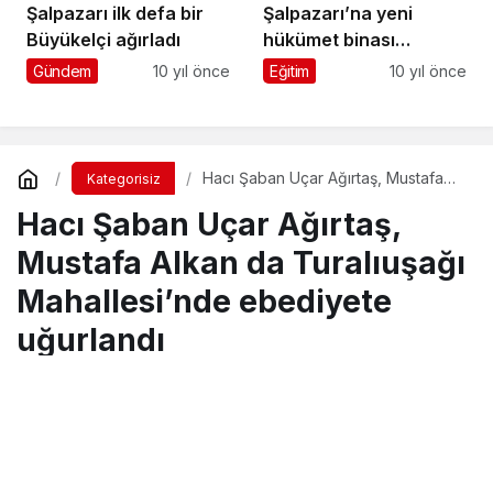
Şalpazarı ilk defa bir
Şalpazarı’na yeni
Büyükelçi ağırladı
hükümet binası
yapılacak
Gündem
10 yıl önce
Eğitim
10 yıl önce
Hacı Şaban Uçar Ağırtaş, Mustafa
Kategorisiz
Alkan da Turalıuşağı Mahallesi’nde
Hacı Şaban Uçar Ağırtaş,
ebediyete uğurlandı
Mustafa Alkan da Turalıuşağı
Mahallesi’nde ebediyete
uğurlandı
Turgay İkinci
tarafından yayınlandı
23 Kasım 2017, 22:06
yayınlandı
23 Ağustos 2018,
11:30
güncellendi