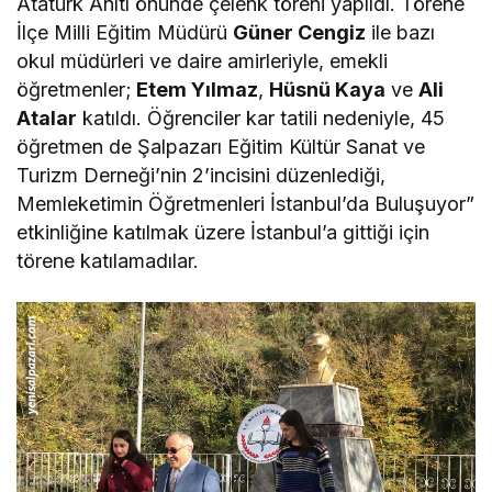
Atatürk Anıtı önünde çelenk töreni yapıldı. Törene
İlçe Milli Eğitim Müdürü
Güner Cengiz
ile bazı
okul müdürleri ve daire amirleriyle, emekli
öğretmenler;
Etem Yılmaz
,
Hüsnü Kaya
ve
Ali
Atalar
katıldı. Öğrenciler kar tatili nedeniyle, 45
öğretmen de Şalpazarı Eğitim Kültür Sanat ve
Turizm Derneği’nin 2’incisini düzenlediği,
Memleketimin Öğretmenleri İstanbul’da Buluşuyor”
etkinliğine katılmak üzere İstanbul’a gittiği için
törene katılamadılar.