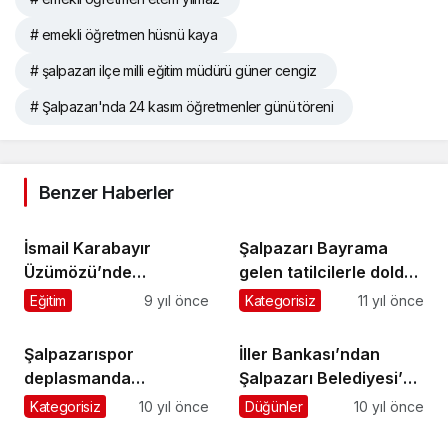
# emekli öğretmen hüsnü kaya
# şalpazarı ilçe milli eğitim müdürü güner cengiz
# Şalpazarı'nda 24 kasım öğretmenler günü töreni
Benzer Haberler
İsmail Karabayır
Şalpazarı Bayrama
Üzümözü’nde
gelen tatilcilerle doldu
ebediyete uğurlandı
taştı…
Eğitim
9 yıl önce
Kategorisiz
11 yıl önce
Şalpazarıspor
İller Bankası’ndan
deplasmanda
Şalpazarı Belediyesi’ne
Beşikdüzüspor’u 1-0
3.8 Milyon Lira kredi
Kategorisiz
10 yıl önce
Düğünler
10 yıl önce
yendi