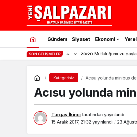
Gündem
Siyaset
Ekonomi
Yerel
Mutluluğumuzu payla
23:20
SON GELIŞMELER
Acısu yolunda minibüs der
Kategorisiz
Acısu yolunda mini
Turgay İkinci
tarafından yayınlandı
15 Aralık 2017, 21:32
yayınlandı
23 Ağusto