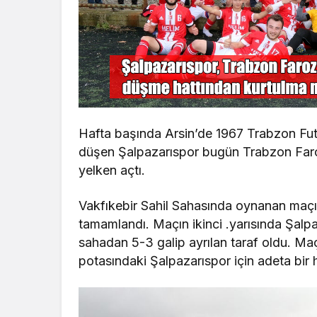
Hafta başında Arsin’de 1967 Trabzon Futb
düşen Şalpazarıspor bugün Trabzon Faro
yelken açtı.
Vakfıkebir Sahil Sahasında oynanan maçın
tamamlandı. Maçın ikinci .yarısında Şalp
sahadan 5-3 galip ayrılan taraf oldu. M
potasındaki Şalpazarıspor için adeta bir