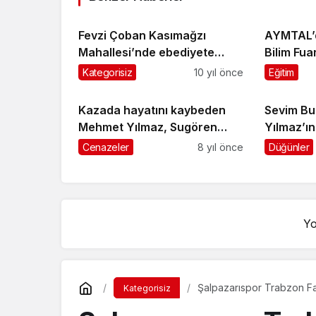
Fevzi Çoban Kasımağzı
AYMTAL’
Mahallesi’nde ebediyete
Bilim Fuar
uğurlandı
Kategorisiz
10 yıl önce
Eğitim
Kazada hayatını kaybeden
Sevim Bul
Mehmet Yılmaz, Sugören
Yılmaz’ı
Mahallesi’nde gözyaşlarıyla
Cenazeler
8 yıl önce
Düğünler
toprağa verildi
Yo
Şalpazarıspor Trabzon Far
Kategorisiz