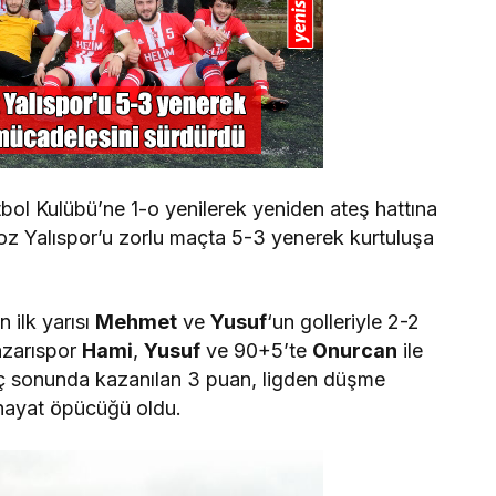
ol Kulübü’ne 1-o yenilerek yeniden ateş hattına
z Yalıspor’u zorlu maçta 5-3 yenerek kurtuluşa
 ilk yarısı
Mehmet
ve
Yusuf
‘un golleriyle 2-2
azarıspor
Hami
,
Yusuf
ve 90+5’te
Onurcan
ile
aç sonunda kazanılan 3 puan, ligden düşme
 hayat öpücüğü oldu.