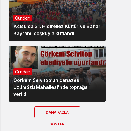
Gündem
Acısu’da 31. Hıdırellez Kültür ve Bahar
Bayramı coşkuyla kutlandı
Gündem
Görkem Selvitop’un cenazesi
Üzümözü Mahallesi’nde toprağa
verildi
DAHA FAZLA
GÖSTER