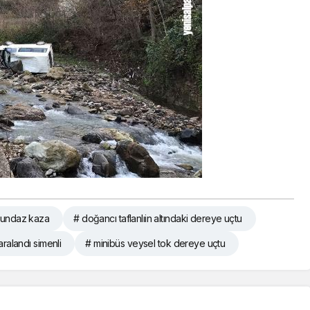
lundaz kaza
# doğancı taflanlıin altındaki dereye uçtu
ralandı simenli
# minibüs veysel tok dereye uçtu