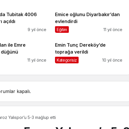
da Tubitak 4006
Emice oğlunu Diyarbakır’dan
ı açıldı
evlendirdi
9 yıl önce
Eğitim
11 yıl önce
an ile Emre
Emin Tunç Dereköy’de
n düğünü
toprağa verildi
11 yıl önce
Kategorisiz
10 yıl önce
rumlar kapalı.
oz Yalıspor’u 5-3 mağlup etti