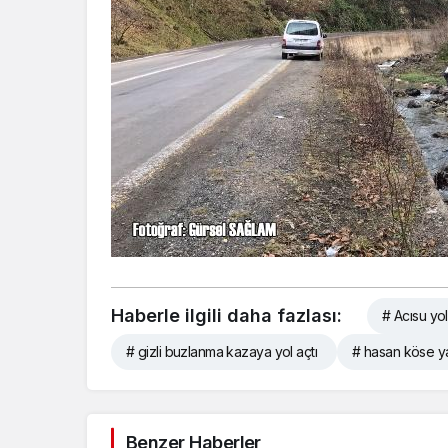
Haberle ilgili daha fazlası:
# Acısu yo
# gizli buzlanma kazaya yol açtı
# hasan köse ya
Benzer Haberler