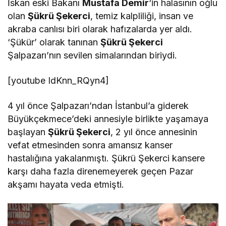
İskan eski Bakanı
Mustafa Demir
‘in halasının oğlu
olan
Şükrü Şekerci
, temiz kalpliliği, insan ve
akraba canlısı biri olarak hafızalarda yer aldı.
‘Şükür’ olarak tanınan
Şükrü Şekerci
Şalpazarı’nın sevilen simalarından biriydi.
[youtube IdKnn_RQyn4]
4 yıl önce Şalpazarı’ndan İstanbul’a giderek
Büyükçekmece’deki annesiyle birlikte yaşamaya
başlayan
Şükrü Şekerci
, 2 yıl önce annesinin
vefat etmesinden sonra amansız kanser
hastalığına yakalanmıştı. Şükrü Şekerci kansere
karşı daha fazla direnemeyerek geçen Pazar
akşamı hayata veda etmişti.