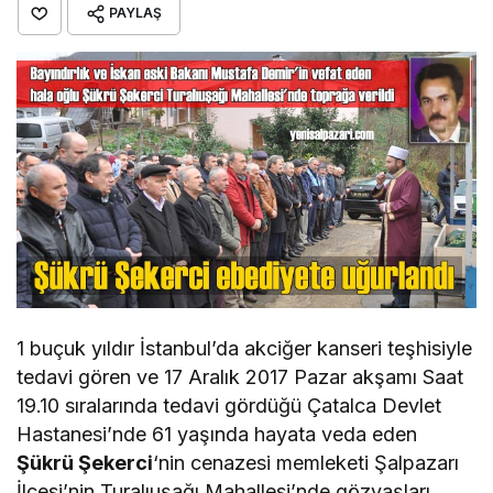
PAYLAŞ
1 buçuk yıldır İstanbul’da akciğer kanseri teşhisiyle
tedavi gören ve 17 Aralık 2017 Pazar akşamı Saat
19.10 sıralarında tedavi gördüğü Çatalca Devlet
Hastanesi’nde 61 yaşında hayata veda eden
Şükrü Şekerci
‘nin cenazesi memleketi Şalpazarı
İlçesi’nin Turalıuşağı Mahallesi’nde gözyaşları