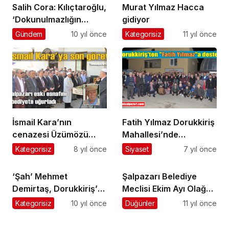
Salih Cora: Kılıçtaroğlu,
Murat Yılmaz Hacca
‘Dokunulmazlığın
gidiyor
kaldırılmasına’ HAYIR
Gündem
10 yıl önce
Kategorisiz
11 yıl önce
oyu verdi
İsmail Kara’nın
Fatih Yılmaz Dorukkiriş
cenazesi Üzümözü
Mahallesi’nde
Mahallesi’nde toprağa
seçmenlerle buluştu
Kategorisiz
8 yıl önce
Siyaset
7 yıl önce
verildi
‘Şah’ Mehmet
Şalpazarı Belediye
Demirtaş, Dorukkiriş’te
Meclisi Ekim Ayı Olağan
toprağa verildi
Toptantısı Yapıldı
Kategorisiz
10 yıl önce
Düğünler
11 yıl önce