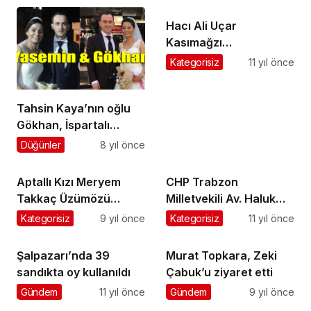
Hacı Ali Uçar
Kasımağzı
Mahallesi’nde toprağa
Kategorisiz
11 yıl önce
verildi
Tahsin Kaya’nın oğlu
Gökhan, İspartalı
Yasemin Sultan
Düğünler
8 yıl önce
Tanyeri ile evlendi
Aptallı Kızı Meryem
CHP Trabzon
Takkaç Üzümözü
Milletvekili Av. Haluk
Sarahmatlı da toprağa
Pekşen, Öğretmenler
Kategorisiz
9 yıl önce
Kategorisiz
11 yıl önce
verildi
Günü’nü kutladı
Şalpazarı’nda 39
Murat Topkara, Zeki
sandıkta oy kullanıldı
Çabuk’u ziyaret etti
Gündem
11 yıl önce
Gündem
9 yıl önce