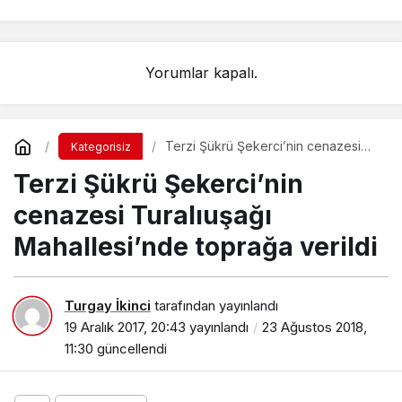
Yorumlar kapalı.
Terzi Şükrü Şekerci’nin cenazesi
Kategorisiz
Turalıuşağı Mahallesi’nde toprağa
Terzi Şükrü Şekerci’nin
verildi
cenazesi Turalıuşağı
Mahallesi’nde toprağa verildi
Turgay İkinci
tarafından yayınlandı
19 Aralık 2017, 20:43
yayınlandı
23 Ağustos 2018,
11:30
güncellendi