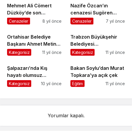
Mehmet Ali Cömert
Nazife Özcan’ın
Düzköy’de son
cenazesi Sugören
yolculuğuna uğurlandı
Mahallesi’nde toprağa
Cenazeler
8 yıl önce
Cenazeler
7 yıl önce
verildi
Ortahisar Belediye
Trabzon Büyükşehir
Başkanı Ahmet Metin
Belediyesi
Genç Şalpazarı’nda
Şalpazarı’nın Mahalle
Kategorisiz
11 yıl önce
Kategorisiz
11 yıl önce
yollarında asfaltlama
ve betonlama çalışması
Şalpazarı’nda Kış
Bakan Soylu’dan Murat
başlattı
hayatı olumsuz
Topkara’ya açık çek
etkiliyor
Kategorisiz
10 yıl önce
Eğitim
11 yıl önce
Yorumlar kapalı.