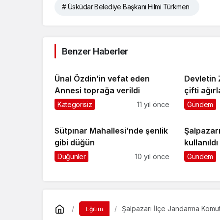
# Üsküdar Belediye Başkanı Hilmi Türkmen
Benzer Haberler
Ünal Özdin’in vefat eden
Devletin 
Annesi toprağa verildi
çifti ağır
Kategorisiz
11 yıl önce
Gündem
Sütpınar Mahallesi’nde şenlik
Şalpazar
gibi düğün
kullanıldı
Düğünler
10 yıl önce
Gündem
Şalpazarı İlçe Jandarma Komu
Eğitim