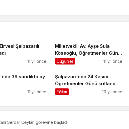
Zirvesi Şalpazarılı
Milletvekili Av. Ayşe Sula
ladı
Köseoğlu, Öğretmenler Günü
dolayısıyla mesaj yayımladı
11 yıl önce
Düğünler
11 yıl önce
ı’nda 39 sandıkta oy
Şalpazarı’nda 24 Kasım
Öğretmenler Günü kutlandı
11 yıl önce
Eğitim
10 yıl önce
tanı Serdar Ceylan görevine başladı