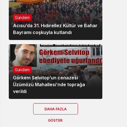
Gündem
Acısu’da 31. Hıdırellez Kültür ve Bahar
Bayramı coşkuyla kutlandı
Gündem
Görkem Selvitop’un cenazesi
Üzümözü Mahallesi’nde toprağa
verildi
DAHA FAZLA
GÖSTER