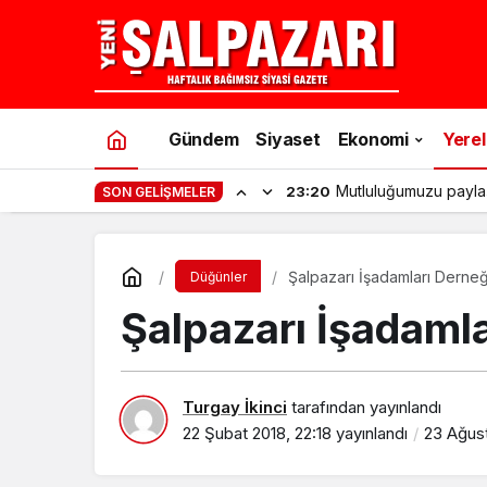
Gündem
Siyaset
Ekonomi
Yerel
Mutluluğumuzu payla
23:20
SON GELIŞMELER
Şalpazarı İşadamları Derneği
Düğünler
Şalpazarı İşadamla
Turgay İkinci
tarafından yayınlandı
22 Şubat 2018, 22:18
yayınlandı
23 Ağust