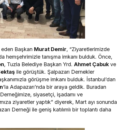
ade eden Başkan
Murat Demir
, “Ziyaretlerimizde
da hemşehrimizle tanışma imkanı bulduk. Önce,
en
, Tuzla Belediye Başkan Yrd.
Ahmet Çabuk
ve
Bektaş
ile görüştük. Şalpazarı Dernekler
kanımızla görüşme imkanı bulduk. İstanbul’dan
ın
‘la Adapazarı’nda bir araya geldik. Buradan
Derneğimize, siyasetçi, işadamı ve
rımıza ziyaretler yaptık” diyerek, Mart ayı sonunda
rı Derneği ile geniş katılımlı bir toplantı daha