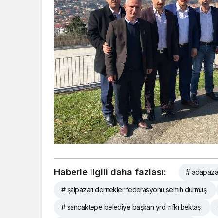
Haberle ilgili daha fazlası:
# adapazarı
# şalpazarı dernekler federasyonu semih durmuş
# sancaktepe belediye başkan yrd. rıfkı bektaş