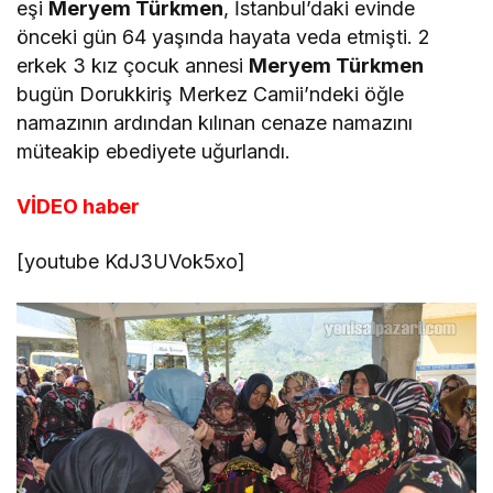
eşi
Meryem Türkmen
, İstanbul’daki evinde
önceki gün 64 yaşında hayata veda etmişti. 2
erkek 3 kız çocuk annesi
Meryem Türkmen
bugün Dorukkiriş Merkez Camii’ndeki öğle
namazının ardından kılınan cenaze namazını
müteakip ebediyete uğurlandı.
VİDEO haber
[youtube KdJ3UVok5xo]