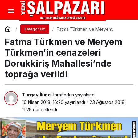
Fatma Türkmen ve Meryem
Kategorisiz
Türkmen’in cenazeleri Dorukkiriş
Fatma Türkmen ve Meryem
Mahallesi’nde toprağa verildi
Türkmen’in cenazeleri
Dorukkiriş Mahallesi’nde
toprağa verildi
Turgay İkinci
tarafından yayınlandı
16 Nisan 2018, 16:20
yayınlandı
23 Ağustos 2018,
11:29
güncellendi