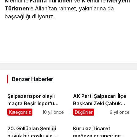
Merhume
Fatma Türkmen
ve Merhume
Meryem
Türkmen
‘e Allah’tan rahmet, yakınlarına da
başsağlığı diliyoruz.
Benzer Haberler
Şalpazarıspor olaylı
AK Parti Şalpazarı İlçe
maçta Beşirlispor’u
Başkanı Zeki Çabuk
yedi bitirdi
gazetecilere
Kategorisiz
10 yıl önce
Düğünler
9 yıl önce
açıklamalarda bulundu
20. Göllüalan Şenliği
Kurukız Ticaret
büyük bir çoşkuyla
mağazalar zincirine