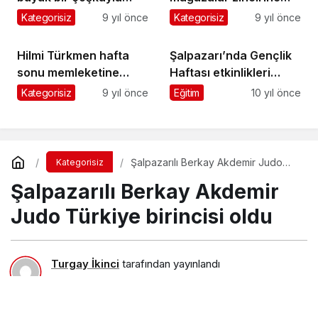
yapıldı
yeni bir halka daha
Kategorisiz
9 yıl önce
Kategorisiz
9 yıl önce
kattı
Hilmi Türkmen hafta
Şalpazarı’nda Gençlik
sonu memleketine
Haftası etkinlikleri
geliyor
başladı
Kategorisiz
9 yıl önce
Eğitim
10 yıl önce
Şalpazarılı Berkay Akdemir Judo
Kategorisiz
Türkiye birincisi oldu
Şalpazarılı Berkay Akdemir
Judo Türkiye birincisi oldu
Turgay İkinci
tarafından yayınlandı
15 Nisan 2018, 00:04
yayınlandı
23 Ağustos 2018,
11:29
güncellendi