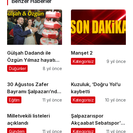
Benzer Haberler
Gülşah Dadandı ile
Manşet 2
Özgün Yılmaz hayatını
Kategorisiz
9 yıl önce
birleştirdi
Düğünler
8 yıl önce
30 Ağustos Zafer
Kuzuluk, ‘Doğru Yol’u
Bayramı Şalpazarı’nda
kaybetti
törenle kutlandı
Eğitim
11 yıl önce
Kategorisiz
10 yıl önce
Milletvekili listeleri
Şalpazarıspor
açıklandı
Akçaabat Sebatspor’u
1-0 mağlup etti
Gündem
11 yıl önce
Kategorisiz
11 yıl önce