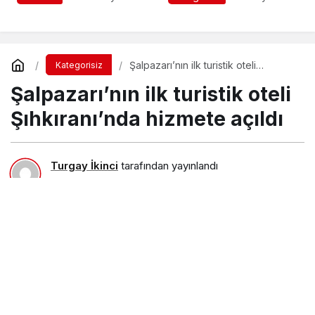
Şalpazarı’nın ilk turistik oteli
Kategorisiz
Şıhkıranı’nda hizmete açıldı
Şalpazarı’nın ilk turistik oteli
Şıhkıranı’nda hizmete açıldı
Turgay İkinci
tarafından yayınlandı
9 Haziran 2018, 05:39
yayınlandı
23 Ağustos 2018,
11:28
güncellendi