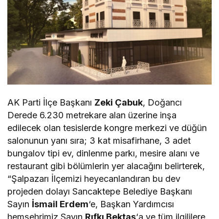
AK Parti İlçe Başkanı
Zeki Çabuk
, Doğancı
Derede 6.230 metrekare alan üzerine inşa
edilecek olan tesislerde kongre merkezi ve düğün
salonunun yanı sıra; 3 kat misafirhane, 3 adet
bungalov tipi ev, dinlenme parkı, mesire alanı ve
restaurant gibi bölümlerin yer alacağını belirterek,
“Şalpazarı İlçemizi heyecanlandıran bu dev
projeden dolayı Sancaktepe Belediye Başkanı
Sayın
İsmail Erdem
‘e, Başkan Yardımcısı
hemşehrimiz Sayın
Rıfkı Bektaş
‘a ve tüm ilgililere