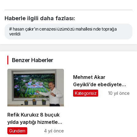
Haberle ilgili daha fazlası:
# hasan çakır'ın cenazesi üzümözü mahallesi nde toprağa
verildi
Benzer Haberler
Mehmet Akar
Geyikli’de ebediyete
uğurlandı
Kategorisiz
10 yıl önce
Refik Kurukız 8 buçuk
yılda yaptığı hizmetleri
anlattı
Gündem
4 yıl önce