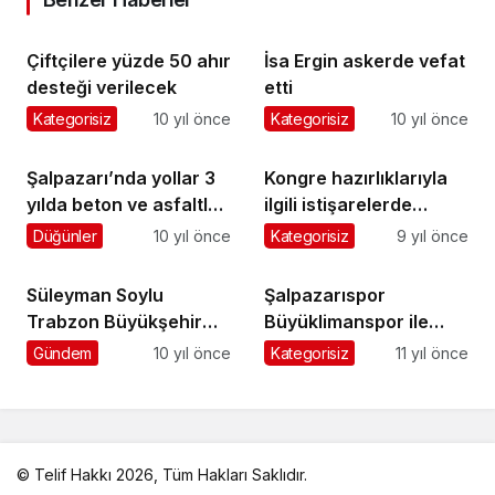
Çiftçilere yüzde 50 ahır
İsa Ergin askerde vefat
desteği verilecek
etti
Kategorisiz
10 yıl önce
Kategorisiz
10 yıl önce
Şalpazarı’nda yollar 3
Kongre hazırlıklarıyla
yılda beton ve asfaltla
ilgili istişarelerde
kaplanacak
bulundular
Düğünler
10 yıl önce
Kategorisiz
9 yıl önce
Süleyman Soylu
Şalpazarıspor
Trabzon Büyükşehir
Büyüklimanspor ile
Belediyesi İftarına
berabere kaldı
Gündem
10 yıl önce
Kategorisiz
11 yıl önce
katıldı
© Telif Hakkı 2026, Tüm Hakları Saklıdır.
malatya