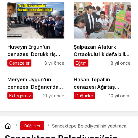
Hüseyin Ergün’ün
Şalpazarı Atatürk
cenazesi Dorukkiriş
Ortaokulu ilk defa bilim
Mahallesi’nde toprağa
fuarı düzenledi
Cenazeler
8 yıl önce
Eğitim
8 yıl önce
verildi
Meryem Uygun’un
Hasan Topal’ın
cenazesi Doğancı’da
cenazesi Ağırtaş
gözyaşlarıyla toprağa
Mahallesi’nde toprağa
Kategorisiz
10 yıl önce
Düğünler
10 yıl önce
verildi
verildi
Sancaktepe Belediyesi’nin yaptıracağı
Düğünler
Kongre Merkezi’nin ihalesi 14
Ağustos’ta