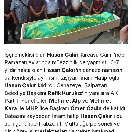
İşçi emeklisi olan
Hasan Çakır
Kırcavu Camii’nde
Ramazan aylarında müezzinlik de yapmıştı. 6-7
yıldır hasta olan
Hasan Çakır
‘ın cenaze namazını
da kendisiyle aynı ismi taşıyan İmam Hatip oğlu
Hasan Çakır
kıldırdı. Cenazeye; Şalpazarı
Belediye Başkanı
Refik Kurukız
‘ın yanı sıra AK
Parti İl Yöneticileri
Mehmet Alp
ve
Mehmet
Kara
ile MHP İlçe Başkanı
Ömer Özdin
de katıldı.
Babasını kaybeden İmam hatip
Hasan Çakır
‘ı bu
acılı gününde Trabzon İl Müftülüğü personeli ve
din görevlisi meslektaşları da yalnız bırakmadı.