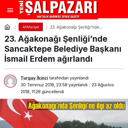
23. Ağakonağı Şenliği’nde
AltManşet
Sancaktepe Belediye Başkanı İsmail
23. Ağakonağı Şenliği’nde
Erdem ağırlandı
Sancaktepe Belediye Başkanı
İsmail Erdem ağırlandı
Turgay İkinci
tarafından yayınlandı
30 Temmuz 2018, 23:58
yayınlandı
23 Ağustos
2018, 11:28
güncellendi