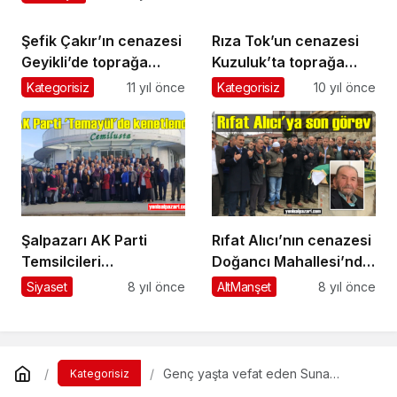
oldu
Şefik Çakır’ın cenazesi
Rıza Tok’un cenazesi
Geyikli’de toprağa
Kuzuluk’ta toprağa
verildi
verildi
Kategorisiz
11 yıl önce
Kategorisiz
10 yıl önce
Şalpazarı AK Parti
Rıfat Alıcı’nın cenazesi
Temsilcileri
Doğancı Mahallesi’nde
Trabzon’daki Temayül
toprağa verildi
Siyaset
8 yıl önce
AltManşet
8 yıl önce
Yoklaması’nda oy
kullandı
Genç yaşta vefat eden Suna
Kategorisiz
Yamaç’ın cenazesi Doğancı