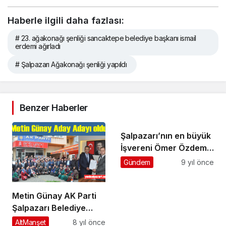
Haberle ilgili daha fazlası:
# 23. ağakonağı şenliği sancaktepe belediye başkanı ismail
erdemi ağırladı
# Şalpazarı Ağakonağı şenliği yapıldı
Benzer Haberler
Şalpazarı’nın en büyük
İşvereni Ömer Özdemir
Acısu’da iftar verdi
Gündem
9 yıl önce
Metin Günay AK Parti
Şalpazarı Belediye
Başkan Aday Adayı
AltManşet
8 yıl önce