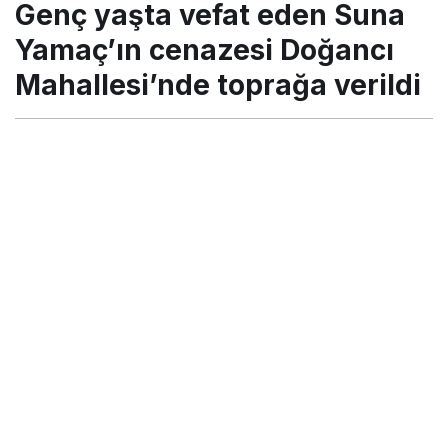
Genç yaşta vefat eden Suna
Mahallesi’nde toprağa verildi
Yamaç’ın cenazesi Doğancı
Mahallesi’nde toprağa verildi
Turgay İkinci
tarafından yayınlandı
28 Temmuz 2018, 21:43
yayınlandı
23 Ağustos 2018,
11:28
güncellendi