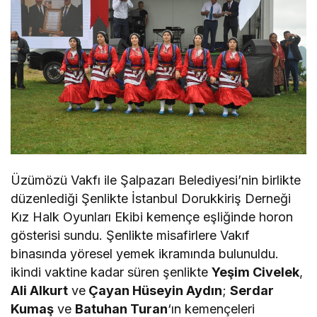
Üzümözü Vakfı ile Şalpazarı Belediyesi’nin birlikte
düzenlediği Şenlikte İstanbul Dorukkiriş Derneği
Kız Halk Oyunları Ekibi kemençe eşliğinde horon
gösterisi sundu. Şenlikte misafirlere Vakıf
binasında yöresel yemek ikramında bulunuldu.
ikindi vaktine kadar süren şenlikte
Yeşim Civelek
,
Ali Alkurt
ve
Çayan Hüseyin Aydın
;
Serdar
Kumaş
ve
Batuhan Turan
‘ın kemençeleri