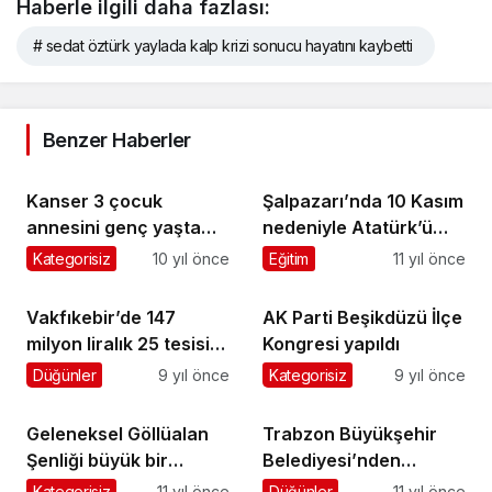
Haberle ilgili daha fazlası:
# sedat öztürk yaylada kalp krizi sonucu hayatını kaybetti
Benzer Haberler
Kanser 3 çocuk
Şalpazarı’nda 10 Kasım
annesini genç yaşta
nedeniyle Atatürk’ü
hayattan kopardı
anma töreni
Kategorisiz
10 yıl önce
Eğitim
11 yıl önce
düzenlendi
Vakfıkebir’de 147
AK Parti Beşikdüzü İlçe
milyon liralık 25 tesisin
Kongresi yapıldı
temeli atıldı
Düğünler
9 yıl önce
Kategorisiz
9 yıl önce
Geleneksel Göllüalan
Trabzon Büyükşehir
Şenliği büyük bir
Belediyesi’nden
coşkuyla yapıldı
Şalpazarıspor’a
Kategorisiz
11 yıl önce
Düğünler
11 yıl önce