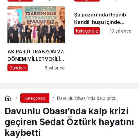
Şalpazarı’nda Regaib
Kandili huşu içinde
kutlandı
Kategorisiz
10 yıl önce
AK PARTİ TRABZON 27.
DÖNEM MİLLETVEKİLİ
ADAYLARI GÖRÜCÜYE
Gündem
8 yıl önce
ÇIKTI
Davunlu Obası’nda kalp krizi
Kategorisiz
geçiren Sedat Öztürk hayatını
Davunlu Obası’nda kalp krizi
kaybetti
geçiren Sedat Öztürk hayatını
kaybetti