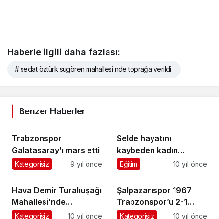
Haberle ilgili daha fazlası:
# sedat öztürk sugören mahallesi nde toprağa verildi
Benzer Haberler
Trabzonspor
Selde hayatını
Galatasaray’ı mars etti
kaybeden kadın
Doğancı’da toprağa
Kategorisiz
9 yıl önce
Eğitim
10 yıl önce
verildi
Hava Demir Turalıuşağı
Şalpazarıspor 1967
Mahallesi’nde
Trabzonspor’u 2-1
ebediyete uğurlandı
yendi
Kategorisiz
10 yıl önce
Kategorisiz
10 yıl önce