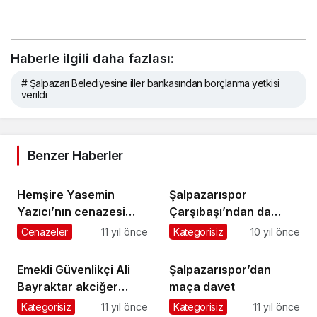
Haberle ilgili daha fazlası:
# Şalpazarı Belediyesine iller bankasından borçlanma yetkisi
verildi
Benzer Haberler
Hemşire Yasemin
Şalpazarıspor
Yazıcı’nın cenazesi
Çarşıbaşı’ndan da
İzmir’de toprağa verildi
puansız döndü
Cenazeler
11 yıl önce
Kategorisiz
10 yıl önce
Emekli Güvenlikçi Ali
Şalpazarıspor’dan
Bayraktar akciğer
maça davet
kanserine yenildi
Kategorisiz
11 yıl önce
Kategorisiz
11 yıl önce