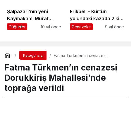
Şalpazarı’nın yeni
Erikbeli – Kürtün
Kaymakamı Murat
yolundaki kazada 2 kişi
Beşikçi görevine
hayatını kaybetti
Düğünler
10 yıl önce
Cenazeler
9 yıl önce
başladı
Fatma Türkmen’ın cenazesi
Kategorisiz
Dorukkiriş Mahallesi’nde toprağa
Fatma Türkmen’ın cenazesi
verildi
Dorukkiriş Mahallesi’nde
toprağa verildi
Turgay İkinci
tarafından yayınlandı
7 Ağustos 2018, 18:19
yayınlandı
23 Ağustos 2018,
11:28
güncellendi