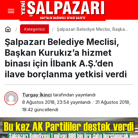
Şalpazarı Belediye Meclisi, Başkan
Kategorisiz
Kurukız’a hizmet binası için İlbank
Şalpazarı Belediye Meclisi,
A.Ş.’den ilave borçlanma yetkisi
verdi
Başkan Kurukız’a hizmet
binası için İlbank A.Ş.’den
ilave borçlanma yetkisi verdi
Turgay İkinci
tarafından yayınlandı
8 Ağustos 2018, 23:54
yayınlandı
31 Ağustos 2018,
18:42
güncellendi