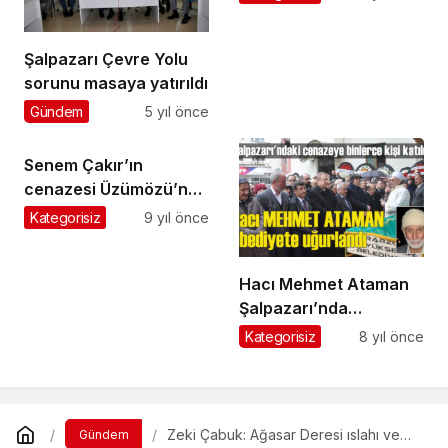
Şalpazarı Çevre Yolu
sorunu masaya yatırıldı
Gündem
5 yıl önce
Senem Çakır’ın
cenazesi Üzümözü’nde
toprağa verildi
Kategorisiz
9 yıl önce
Hacı Mehmet Ataman
Şalpazarı’nda
ebediyete uğurlandı
Kategorisiz
8 yıl önce
Zeki Çabuk: Ağasar Deresi ıslahı ve
Gündem