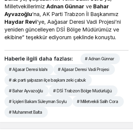
Milletvekillerimiz
Adnan Günnar
ve
Bahar
Ayvazoğlu
‘na, AK Parti Trabzon İl Başkanımız
Haydar Revi
‘ye, Aağasar Deresi Vadi Projesi’ni
yeniden güncelleyen DSİ Bölge Müdürümüz ve
ekibine” teşekkür ediyorum şeklinde konuştu.
Haberle ilgili daha fazlası:
# Adnan Günnar
# Ağasar Deresi Islahı
# Ağasar Deresi Vadi Projesi
# ak parti şalpazarı ilçe başkanı zeki çabuk
# Bahar Ayvazoğlu
# DSİ Trabzon Bölge Müdürlüğü
# İçişleri Bakanı Süleyman Soylu
# Milletvekili Salih Cora
# Muhammet Balta