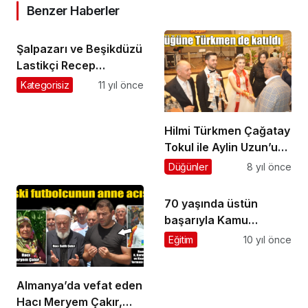
Benzer Haberler
Şalpazarı ve Beşikdüzü
Lastikçi Recep
Özdemir’e ağladı
Kategorisiz
11 yıl önce
Hilmi Türkmen Çağatay
Tokul ile Aylin Uzun’un
düğününe katıldı
Düğünler
8 yıl önce
70 yaşında üstün
başarıyla Kamu
Yönetimini bitirdi
Eğitim
10 yıl önce
Almanya’da vefat eden
Hacı Meryem Çakır,