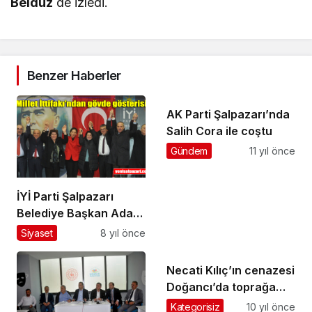
Beldüz
de izledi.
Benzer Haberler
AK Parti Şalpazarı’nda
Salih Cora ile coştu
Gündem
11 yıl önce
İYİ Parti Şalpazarı
Belediye Başkan Adayı
Mehmet Öngöz’ü halka
Siyaset
8 yıl önce
tanıttı
Necati Kılıç’ın cenazesi
Doğancı’da toprağa
verildi
Kategorisiz
10 yıl önce