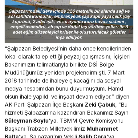
Şalpazarı’ndaki dere içinde 320 metrelik bir alanda sağ ve
sol sahilde konsollar, emprenye ahşap kaplı yaya çelik yay
köprüsü, 2 adet ışık, ve su oyunlu kuru havuz sistemi ,
engelli asansörü, ahşap ve doğal taş yürüme yolları ile 6
adet eğim düzenleyici britler ile oluşturulacak göletler
inşa ediliyor.
“Şalpazarı Belediyesi’nin daha önce kendilerinden
lokal olarak talep ettiği peyzaj çalışmasını; İçişleri
Bakanımızın talimatlarıyla birlikte DSİ Bölge
Müdürlüğümüz yeniden projelendirmişti. 7 Mart
2018 tarihinde de ihaleye çıkacağını da sosyal
medya hesabımdan bunu duyurmuştum. Hamd
olsun ihale yapıldı ve inşaat devam ediyor.” diyen
AK Parti Şalpazarı İlçe Başkanı
Zeki Çabuk
, “Bu
hizmeti Şalpazarı’na kazandıran Bakanımız Sayın
Süleyman Soylu
‘ya, TBMM Çevre Komisyonu
Başkanı Trabzon Milletvekilimiz
Muhammet
Balta
‘ya, Şalpazarı’nın Vekili
Salih Cora
‘ya,