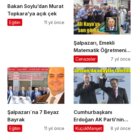
Bakan Soylu’dan Murat
Topkara’ya açık çek
Eğitim
11 yıl önce
Şalpazarı, Emekli
Matematik Öğretmeni
Ali Kaya’yı ebediyete
Cenazeler
7 yıl önce
uğurladı
Şalpazarı`na 7 Beyaz
Cumhurbaşkanı
Bayrak
Erdoğan AK Parti’nin
Samsun’daki belediye
Eğitim
11 yıl önce
KüçükManşet
8 yıl önce
başkan adaylarını