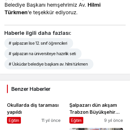
Belediye Başkanı hemşehrimiz Av.
Hilmi
Türkmen
‘e teşekkür ediyoruz.
Haberle ilgili daha fazlası:
# şalpazarı lise 12. sınıf öğrencileri
# şalpazarı na üniversiteye hazırlık seti
# Üsküdar belediye başkanı av. hilmi türkmen
Benzer Haberler
Okullarda diş taraması
Şalpazarı dün akşam
yapıldı
Trabzon Büyükşehir
Belediyesi’nin iftarında
Eğitim
11 yıl önce
Eğitim
9 yıl önce
buluştu