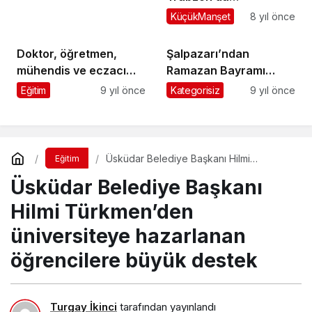
Telekomspor’u 3-1
KüçükManşet
8 yıl önce
mağlup etti
Doktor, öğretmen,
Şalpazarı’ndan
mühendis ve eczacı
Ramazan Bayramı
adayları, Doğancı
manzaraları
Eğitim
9 yıl önce
Kategorisiz
9 yıl önce
öğrencilerini sevindirdi
Üsküdar Belediye Başkanı Hilmi
Eğitim
Türkmen’den üniversiteye hazarlanan
Üsküdar Belediye Başkanı
öğrencilere büyük destek
Hilmi Türkmen’den
üniversiteye hazarlanan
öğrencilere büyük destek
Turgay İkinci
tarafından yayınlandı