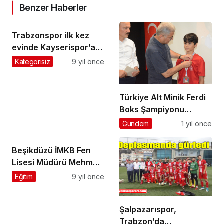
Benzer Haberler
Trabzonspor ilk kez
evinde Kayserispor’a
yenildi
Kategorisiz
9 yıl önce
Türkiye Alt Minik Ferdi
Boks Şampiyonu
Ahmet Seha Özendi’ye
Gündem
1 yıl önce
ödül yağdı
Beşikdüzü İMKB Fen
Lisesi Müdürü Mehmet
Halcı’yı ziyaret ettik
Eğitim
9 yıl önce
Şalpazarıspor,
Trabzon’da