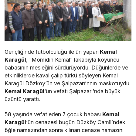
Gençliğinde futbolculuğu ile ün yapan
Kemal
Karagül
, “Momidin Kemal” lakabıyla koyuncu
babasının mesleğini sürdürüyordu. Düğünlerde ve
etkinliklerde kaval çalıp türkü söyleyen Kemal
Karagül Dözköy’ün ve Şalpazarı’nnın maskotuydu.
Kemal Karagül
‘ün vefatı Şalpazarı’nda büyük
üzüntü yarattı.
58 yaşında vefat eden 7 çocuk babası
Kemal
Karagül
‘ün cenazesi bugün Düzköy Camii’ndeki
öğle namazından sonra kılınan cenaze namazını