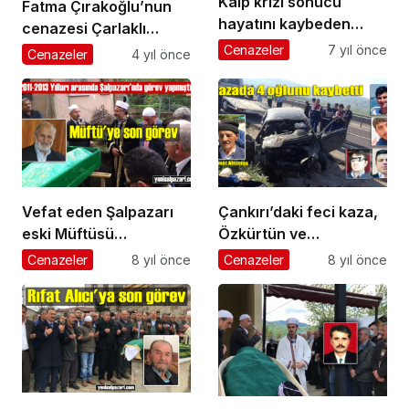
Kalp krizi sonucu
Fatma Çırakoğlu’nun
hayatını kaybeden
cenazesi Çarlaklı
Vahap Uçar Samsun’da
Mahallesi’nde toprağa
Cenazeler
7 yıl önce
Cenazeler
4 yıl önce
toprağa verildi
verildi
Vefat eden Şalpazarı
Çankırı’daki feci kaza,
eski Müftüsü
Özkürtün ve
Abdurrahman Küçük,
Şalpazarı’na ateş
Cenazeler
8 yıl önce
Cenazeler
8 yıl önce
Of’ta toprağa verildi
düşürdü