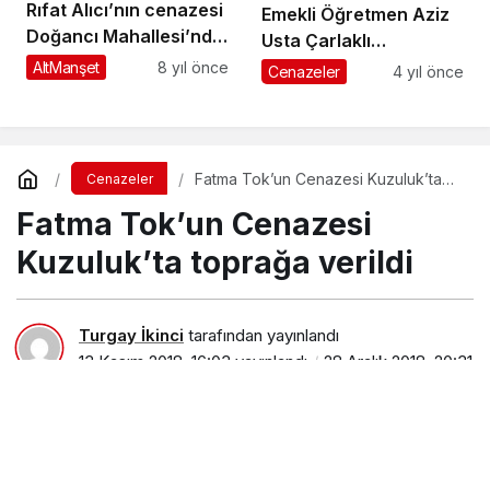
Rıfat Alıcı’nın cenazesi
Emekli Öğretmen Aziz
Doğancı Mahallesi’nde
Usta Çarlaklı
toprağa verildi
Mahallesi’nde
AltManşet
8 yıl önce
Cenazeler
4 yıl önce
ebediyete uğurlandı
Fatma Tok’un Cenazesi Kuzuluk’ta
Cenazeler
toprağa verildi
Fatma Tok’un Cenazesi
Kuzuluk’ta toprağa verildi
Turgay İkinci
tarafından yayınlandı
13 Kasım 2018, 16:03
yayınlandı
28 Aralık 2018, 20:31
güncellendi