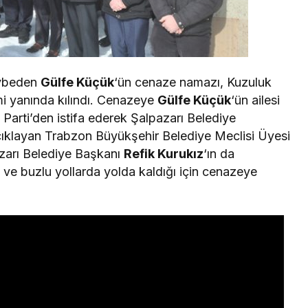
aybeden
Gülfe Küçük
‘ün cenaze namazı, Kuzuluk
i yanında kılındı. Cenazeye
Gülfe Küçük
‘ün ailesi
K Parti’den istifa ederek Şalpazarı Belediye
çıklayan Trabzon Büyükşehir Belediye Meclisi Üyesi
azarı Belediye Başkanı
Refik Kurukız
‘ın da
ı ve buzlu yollarda yolda kaldığı için cenazeye