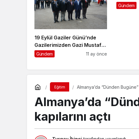
oldu
Gündem
19 Eylül Gaziler Günü’nde
Gazilerimizden Gazi Mustafa
Kemal Atatürk’e saygı selamı
Gündem
11 ay önce
Almanya’da “Dünden Bugüne” fot
Eğitim
Almanya’da “Dünde
kapılarını açtı
Turgay İkinci
tarafından yayınlandı