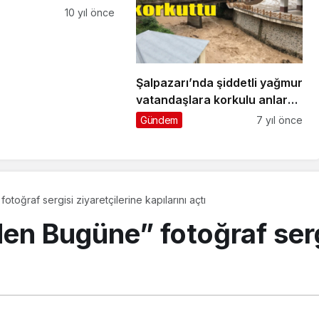
10 yıl önce
Şalpazarı’nda şiddetli yağmur
vatandaşlara korkulu anlar
yaşattı
Gündem
7 yıl önce
oğraf sergisi ziyaretçilerine kapılarını açtı
n Bugüne” fotoğraf sergi