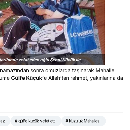
tarihinde vefat eden oğlu Şenol Küçük ile
e namazından sonra omuzlarda taşınarak Mahalle
rhume
Gülfe Küçük’
e Allah’tan rahmet, yakınlarına da
maz
# gülfe küçük vefat etti
# Kuzuluk Mahallesi