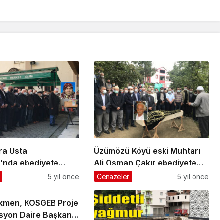
ra Usta
Üzümözü Köyü eski Muhtarı
ı’nda ebediyete
Ali Osman Çakır ebediyete
ı
uğurlandı
5 yıl önce
Cenazeler
5 yıl önce
kmen, KOSGEB Proje
syon Daire Başkanı