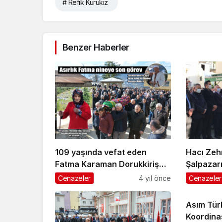
# Refik Kurukız
Benzer Haberler
109 yaşında vefat eden
Hacı Zeh
Fatma Karaman Dorukkiriş
Şalpazar
Mahallesi’nde ebediyete
uğurland
Cenazeler
4 yıl önce
Cenazeler
uğurlandı
Asım Tür
Koordina