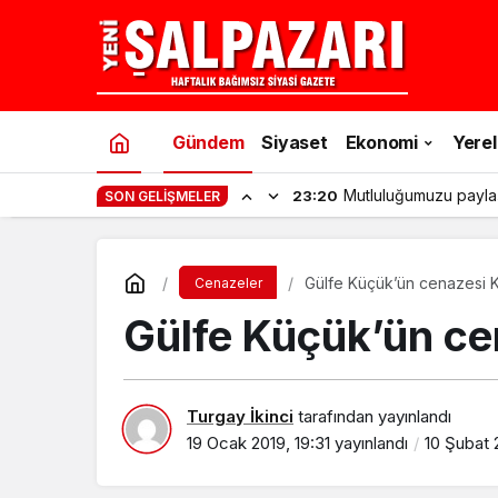
Gündem
Siyaset
Ekonomi
Yerel
Şalpazarı’nda gençler
11:53
SON GELIŞMELER
Gülfe Küçük’ün cenazesi K
Cenazeler
Gülfe Küçük’ün cen
Turgay İkinci
tarafından yayınlandı
19 Ocak 2019, 19:31
yayınlandı
10 Şubat 