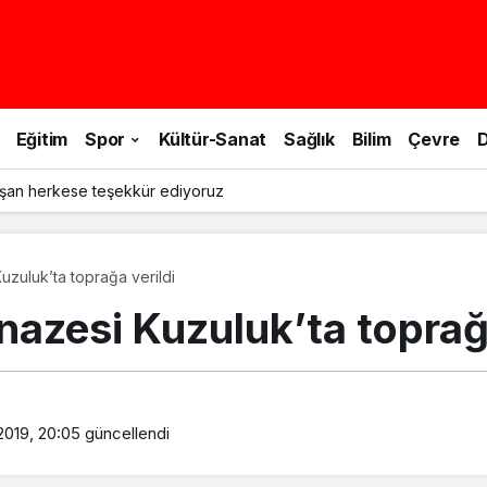
Eğitim
Spor
Kültür-Sanat
Sağlık
Bilim
Çevre
D
le doğa yürüyüşü yapıldı
uzuluk’ta toprağa verildi
azesi Kuzuluk’ta toprağa
2019, 20:05
güncellendi