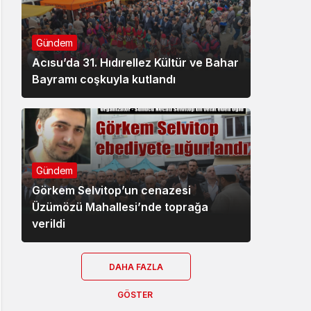
Gündem
Acısu’da 31. Hıdırellez Kültür ve Bahar
Bayramı coşkuyla kutlandı
Gündem
Görkem Selvitop’un cenazesi
Üzümözü Mahallesi’nde toprağa
verildi
DAHA FAZLA
GÖSTER