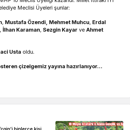
HP 10 Meclis Üyeliği kazandı. Millet İttifakı İYİ
elediye Meclisi Üyeleri şunlar:
n
,
Mustafa Özendi,
Mehmet Muhcu
,
Erdal
,
İlhan Karaman
,
Sezgin Kayar
ve
Ahmet
aci Usta
oldu.
österen çizelgemiz yayına hazırlanıyor…
 Ergin’i binlerce kişi