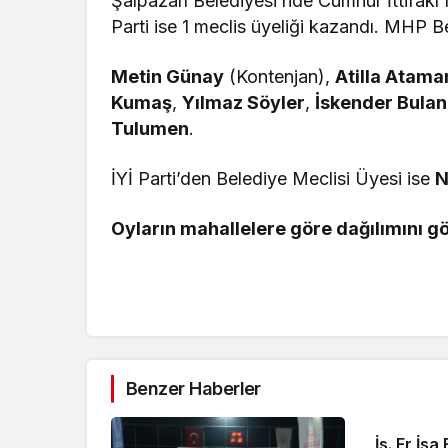
Şalpazarı Belediyesi’nde Cumhur İttifakı M
Parti ise 1 meclis üyeliği kazandı. MHP B
Metin Günay
(Kontenjan),
Atilla Atama
Kumaş
,
Yılmaz Söyler
,
İskender Bulan
Tulumen
.
İYİ Parti’den Belediye Meclisi Üyesi ise
N
Oyların mahallelere göre dağılımını g
Benzer Haberler
İs. Er İsa