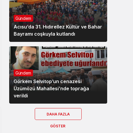
Gündem
Acısu’da 31. Hıdırellez Kültür ve Bahar
Bayramı coşkuyla kutlandı
Gündem
Görkem Selvitop’un cenazesi
Üzümözü Mahallesi’nde toprağa
verildi
DAHA FAZLA
GÖSTER