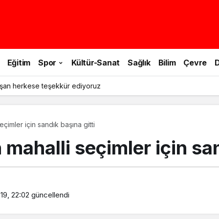
Eğitim
Spor
Kültür-Sanat
Sağlık
Bilim
Çevre
D
şan herkese teşekkür ediyoruz
çimler için sandık başına gitti
mahalli seçimler için san
19, 22:02
güncellendi