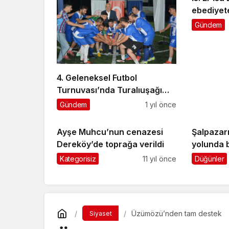
ebediyet
Gündem
4. Geleneksel Futbol
Turnuvası’nda Turalıuşağı
şampiyon
Gündem
1 yıl önce
Ayşe Muhcu’nun cenazesi
Şalpazar
Dereköy’de toprağa verildi
yolunda b
Kategorisiz
11 yıl önce
Düğünler
Üzümözü’nden tam destek
Siyaset