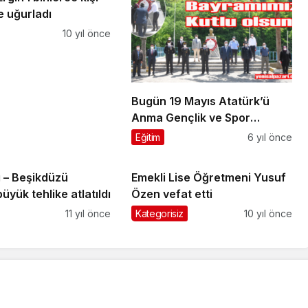
e uğurladı
10 yıl önce
Bugün 19 Mayıs Atatürk’ü
Anma Gençlik ve Spor
Bayramı’nın 101. yıldönümü
Eğitim
6 yıl önce
ı – Beşikdüzü
Emekli Lise Öğretmeni Yusuf
üyük tehlike atlatıldı
Özen vefat etti
11 yıl önce
Kategorisiz
10 yıl önce