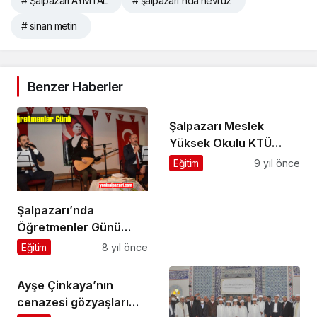
# Şalpazarı AYMTAL
# şalpazarı'nda nevruz
# sinan metin
Benzer Haberler
Şalpazarı Meslek
Yüksek Okulu KTÜ
Senatosunda
Eğitim
9 yıl önce
onaylandı
Şalpazarı’nda
Öğretmenler Günü
Kutlandı
Eğitim
8 yıl önce
Ayşe Çinkaya’nın
cenazesi gözyaşları