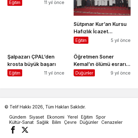
arasında toprağa
Eğitim
11 yıl önce
verildi
Sütpınar Kur’an Kursu
Hafızlık İcazet
Merasimi yapıldı
Eğitim
5 yıl önce
Şalpazarı ÇPAL’den
Öğretmen Soner
krosta büyük başarı
Kemal’ın ölümü esrarını
koruyor
Eğitim
11 yıl önce
Düğünler
9 yıl önce
© Telif Hakkı 2026, Tüm Hakları Saklıdır.
malatya
Gündem
Siyaset
Ekonomi
Yerel
Eğitim
Spor
oto
Kültür-Sanat
Sağlık
Bilim
Çevre
Düğünler
Cenazeler
kiralama
parça
eşya