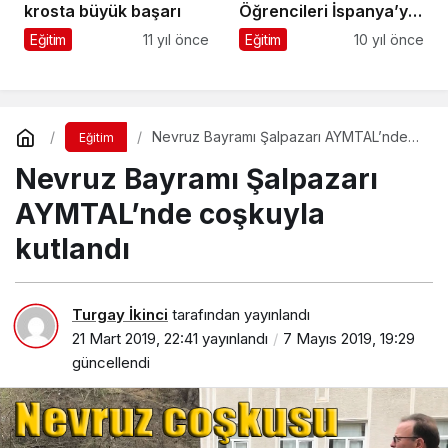
krosta büyük başarı
Öğrencileri İspanya’ya
hareket etti
Eğitim
11 yıl önce
Eğitim
10 yıl önce
Nevruz Bayramı Şalpazarı AYMTAL’nde
Eğitim
coşkuyla kutlandı
Nevruz Bayramı Şalpazarı
AYMTAL’nde coşkuyla
kutlandı
Turgay İkinci
tarafından yayınlandı
21 Mart 2019, 22:41
yayınlandı
7 Mayıs 2019, 19:29
güncellendi