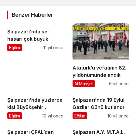
Benzer Haberler
Şalpazarı’nda sel
hasarı çok büyük
Eğitim
11 yıl önce
Atatürk’ü vefatının 82.
yıldönümünde andık
AltManşet
6 yıl önce
Şalpazarı’nda yüzlerce
Şalpazarı’nda 19 Eylül
kişi Büyükşehir
Gaziler Günü kutlandı
İftarında buluştu
Eğitim
10 yıl önce
Eğitim
10 yıl önce
Şalpazarı ÇPAL’den
Şalpazarı A.Y. M.T.A.L.